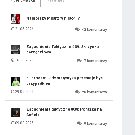
Publicystyka
Wywiady
109
110
111
112
113
114
Najgorszy Mistrz w historii?
115
116
117
118
21.05.2026
42
komentarzy
119
120
121
122
123
124
Zagadnienia Taktyczne #39: Skrzynka
125
126
narzędziowa
127
128
129
130
16.10.2025
7
komentarzy
131
80 procent: Gdy statystyka przestaje być
przypadkiem
29.09.2025
28
komentarzy
Zagadnienia taktyczne #38: Porażka na
Anfield
09.09.2025
9
komentarzy