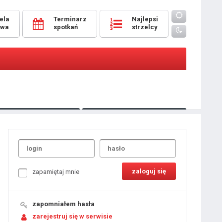
ela
Terminarz
Najlepsi
owa
spotkań
strzelcy
Oceny
pomeczowe
Typer
kanonierzy.com
UdanaRandka.com
1
2
3
4
5
6
7
8
zapamiętaj mnie
9
10
11
12
13
14
15
zapomniałem hasła
16
17
18
zarejestruj się w serwisie
19
20