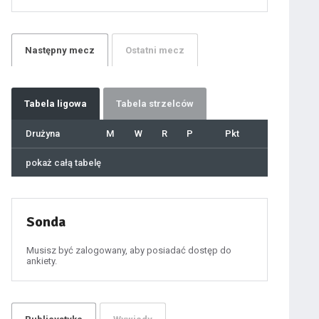
21
22
23
24
25
26
27
Następny
mecz
Ostatni
mecz
28
29
30
31
32
33
34
35
36
Tabela
ligowa
Tabela strzelców
37
38
39
40
Drużyna
M
W
R
P
Pkt
41
42
43
44
45
pokaż całą tabelę
46
47
48
49
50
51
52
53
54
Sonda
55
56
57
58
59
Musisz być zalogowany, aby posiadać dostęp do
60
ankiety.
61
100
101
102
103
104
105
106
107
108