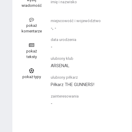
imię i nazwisko
wiadomość
miejscowość i województwo
pokaż
-, -
komentarze
data urodzenia
-
pokaż
teksty
ulubiony klub
ARSENAL
pokaż typy
ulubiony piłkarz
Piłkarz THE GUNNERS!
zainteresowania
-