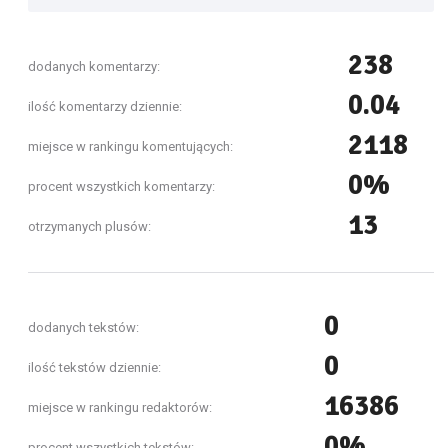
238
dodanych komentarzy:
0.04
ilość komentarzy dziennie:
2118
miejsce w rankingu komentujących:
0%
procent wszystkich komentarzy:
13
otrzymanych plusów:
0
dodanych tekstów:
0
ilość tekstów dziennie:
16386
miejsce w rankingu redaktorów:
0%
procent wszystkich tekstów: