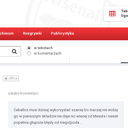
Tab
lig
chiwum
Rozgrywki
Publicystyka
w tekstach
w komentarzach
498
Osób online:
offline
ostatni komentarz:
Ceballos musi dzisiaj wykorzystać szansę bo inaczej nie widzę
go w pierwszym składzie nie daje nic wiecej od Mesuta i nawet
popełnia głupsze błędy od niego(poda...