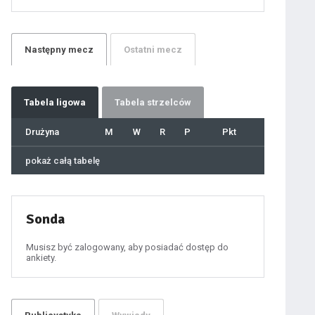
21
22
23
24
25
26
27
Następny
mecz
Ostatni
mecz
28
29
30
31
32
33
34
35
36
Tabela
ligowa
Tabela strzelców
37
38
39
40
Drużyna
M
W
R
P
Pkt
41
42
43
44
45
pokaż całą tabelę
46
47
48
49
50
51
52
53
54
Sonda
55
56
57
58
59
Musisz być zalogowany, aby posiadać dostęp do
60
ankiety.
61
100
101
102
103
104
105
106
107
108