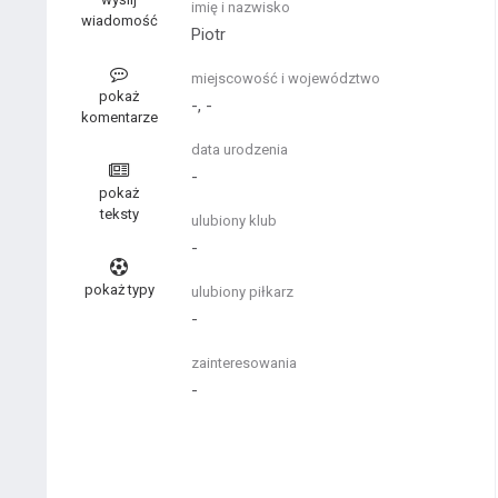
imię i nazwisko
wiadomość
Piotr
miejscowość i województwo
pokaż
-, -
komentarze
data urodzenia
-
pokaż
teksty
ulubiony klub
-
pokaż typy
ulubiony piłkarz
-
zainteresowania
-