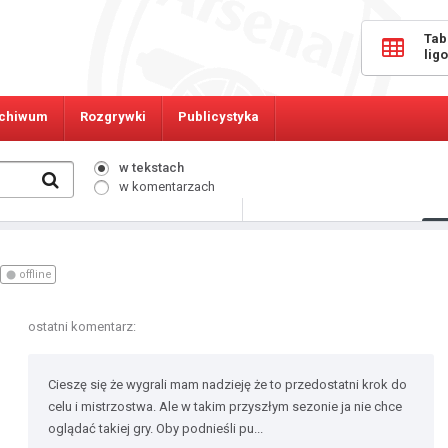
Tab
lig
chiwum
Rozgrywki
Publicystyka
w tekstach
w komentarzach
228
Osób online:
offline
ostatni komentarz:
Cieszę się że wygrali mam nadzieję że to przedostatni krok do
celu i mistrzostwa. Ale w takim przyszłym sezonie ja nie chce
oglądać takiej gry. Oby podnieśli pu...