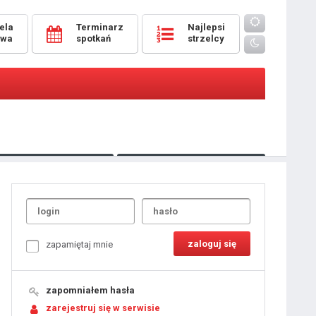
ela
Terminarz
Najlepsi
owa
spotkań
strzelcy
Oceny
pomeczowe
Typer
kanonierzy.com
UdanaRandka.com
1
2
3
4
5
6
7
8
zapamiętaj mnie
9
10
11
12
13
14
15
zapomniałem hasła
16
17
18
zarejestruj się w serwisie
19
20