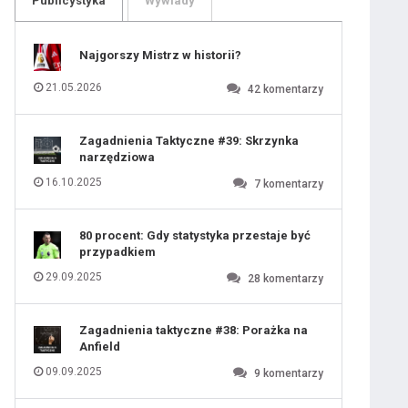
Publicystyka
Wywiady
109
110
111
112
113
114
Najgorszy Mistrz w historii?
115
116
117
118
21.05.2026
42
komentarzy
119
120
121
122
123
124
Zagadnienia Taktyczne #39: Skrzynka
125
126
narzędziowa
127
128
129
130
16.10.2025
7
komentarzy
131
80 procent: Gdy statystyka przestaje być
przypadkiem
29.09.2025
28
komentarzy
Zagadnienia taktyczne #38: Porażka na
Anfield
09.09.2025
9
komentarzy