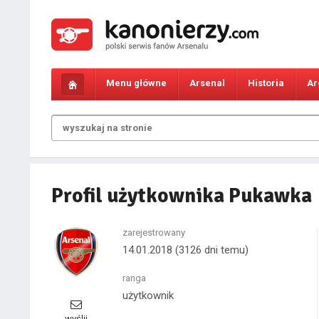
Menu główne
Arsenal
Historia
Ar
Profil użytkownika Pukawka
zarejestrowany
14.01.2018
(3126 dni temu)
ranga
użytkownik
wyślij