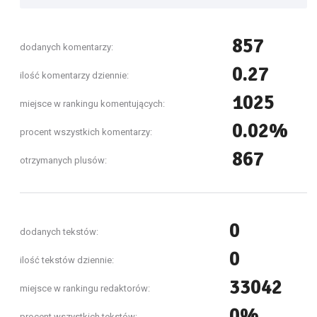
857
dodanych komentarzy:
0.27
ilość komentarzy dziennie:
1025
miejsce w rankingu komentujących:
0.02%
procent wszystkich komentarzy:
867
otrzymanych plusów:
0
dodanych tekstów:
0
ilość tekstów dziennie:
33042
miejsce w rankingu redaktorów:
0%
procent wszystkich tekstów: