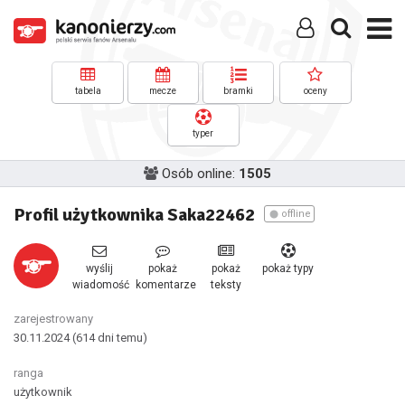
tabela
mecze
bramki
oceny
typer
Osób online:
1505
Profil użytkownika Saka22462
offline
wyślij
pokaż
pokaż
pokaż typy
wiadomość
komentarze
teksty
zarejestrowany
30.11.2024
(614 dni temu)
ranga
użytkownik