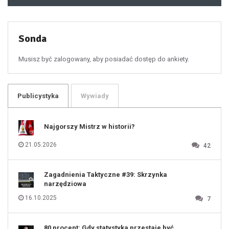
48
49
50
51
52
53
54
55
Sonda
56
57
58
59
60
Musisz być zalogowany, aby posiadać dostęp do ankiety.
61
100
101
102
103
104
105
106
Publicystyka
Wywiady
107
108
109
110
111
112
Najgorszy Mistrz w historii?
113
114
115
116
21.05.2026
42
117
118
119
120
121
122
123
Zagadnienia Taktyczne #39: Skrzynka
124
125
narzędziowa
126
127
128
16.10.2025
7
129
130
131
80 procent: Gdy statystyka przestaje być