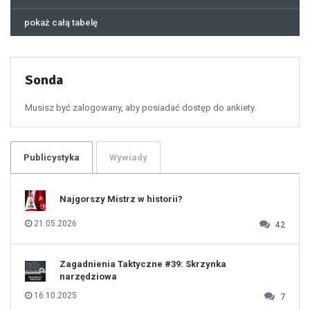
44
45
46
pokaż całą tabelę
47
48
49
50
51
52
53
54
55
Sonda
56
57
58
59
60
Musisz być zalogowany, aby posiadać dostęp do ankiety.
61
100
101
102
103
104
105
106
Publicystyka
Wywiady
107
108
109
110
111
112
Najgorszy Mistrz w historii?
113
114
115
116
21.05.2026
42
117
118
119
120
121
122
123
Zagadnienia Taktyczne #39: Skrzynka
124
125
narzędziowa
126
127
128
16.10.2025
7
129
130