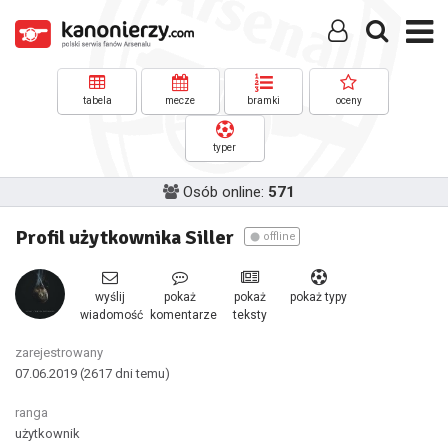
tabela
mecze
bramki
oceny
typer
Osób online:
571
Profil użytkownika Siller
offline
wyślij
pokaż
pokaż
pokaż typy
wiadomość
komentarze
teksty
zarejestrowany
07.06.2019
(2617 dni temu)
ranga
użytkownik