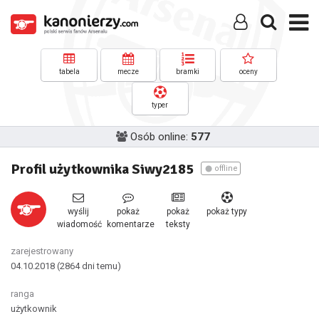
tabela
mecze
bramki
oceny
typer
Osób online:
577
Profil użytkownika Siwy2185
offline
wyślij
pokaż
pokaż
pokaż typy
wiadomość
komentarze
teksty
zarejestrowany
04.10.2018
(2864 dni temu)
ranga
użytkownik