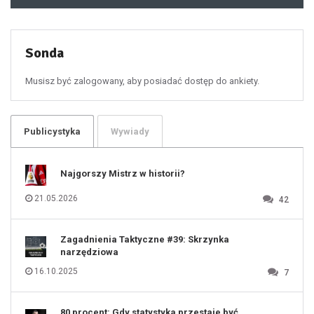
48
49
50
51
52
53
54
55
Sonda
56
57
58
59
60
Musisz być zalogowany, aby posiadać dostęp do ankiety.
61
100
101
102
103
104
105
106
Publicystyka
Wywiady
107
108
109
110
111
112
Najgorszy Mistrz w historii?
113
114
115
116
21.05.2026
42
117
118
119
120
121
122
123
Zagadnienia Taktyczne #39: Skrzynka
124
125
narzędziowa
126
127
128
16.10.2025
7
129
130
131
80 procent: Gdy statystyka przestaje być