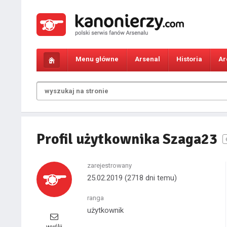
Menu główne
Arsenal
Historia
Ar
Profil użytkownika Szaga23
zarejestrowany
25.02.2019
(2718 dni temu)
ranga
użytkownik
wyślij