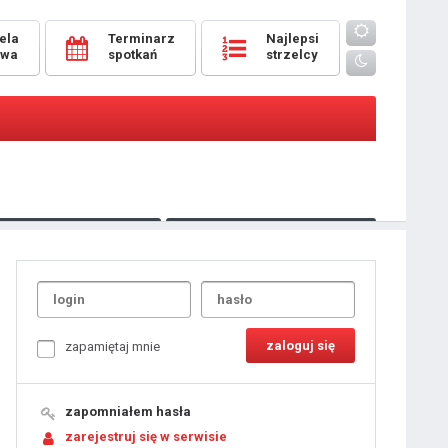
ela
Terminarz
Najlepsi
owa
spotkań
strzelcy
Oceny
pomeczowe
Typer
kanonierzy.com
UdanaRandka.com
1
2
3
4
5
6
7
8
zapamiętaj mnie
9
10
11
12
13
14
15
zapomniałem hasła
16
17
18
zarejestruj się w serwisie
19
20