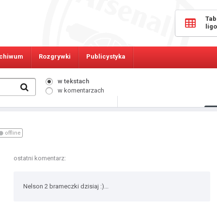
Tab
lig
chiwum
Rozgrywki
Publicystyka
w tekstach
w komentarzach
530
Osób online:
offline
ostatni komentarz:
Nelson 2 brameczki dzisiaj :)...