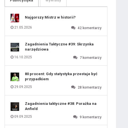
Publicystyka
Wywiady
109
110
111
112
113
114
Najgorszy Mistrz w historii?
115
116
117
118
21.05.2026
42
komentarzy
119
120
121
122
123
124
Zagadnienia Taktyczne #39: Skrzynka
125
126
narzędziowa
127
128
129
130
16.10.2025
7
komentarzy
131
80 procent: Gdy statystyka przestaje być
przypadkiem
29.09.2025
28
komentarzy
Zagadnienia taktyczne #38: Porażka na
Anfield
09.09.2025
9
komentarzy