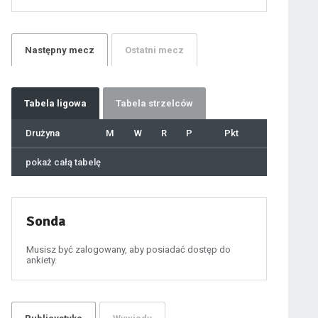
21
22
23
24
25
26
27
Następny
mecz
Ostatni
mecz
28
29
30
31
32
33
34
35
36
Tabela
ligowa
Tabela strzelców
37
38
39
40
Drużyna
M
W
R
P
Pkt
41
42
43
44
45
pokaż całą tabelę
46
47
48
49
50
51
52
53
54
Sonda
55
56
57
58
59
Musisz być zalogowany, aby posiadać dostęp do
60
ankiety.
61
100
101
102
103
104
105
106
107
108