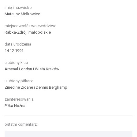
imię i nazwisko
Mateusz Miśkowiec
miejscowość i województwo
Rabka-Zdrój, małopolskie
data urodzenia
14.12.1991
ulubiony klub
Arsenal Londyn i Wisła Kraków
ulubiony piłkarz
Zinedine Zidane i Dennis Bergkamp
zainteresowania
Piłka Nożna
ostatni komentarz: