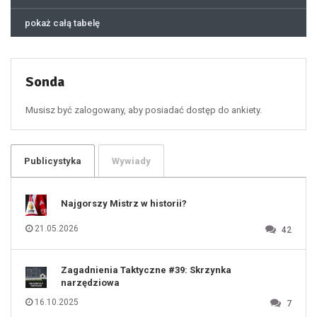
44
45
46
pokaż całą tabelę
47
48
49
50
51
52
53
54
55
Sonda
56
57
58
59
60
Musisz być zalogowany, aby posiadać dostęp do ankiety.
61
100
101
102
103
104
105
106
Publicystyka
Wywiady
107
108
109
110
111
112
Najgorszy Mistrz w historii?
113
114
115
116
21.05.2026
42
117
118
119
120
121
122
123
Zagadnienia Taktyczne #39: Skrzynka
124
125
narzędziowa
126
127
128
16.10.2025
7
129
130