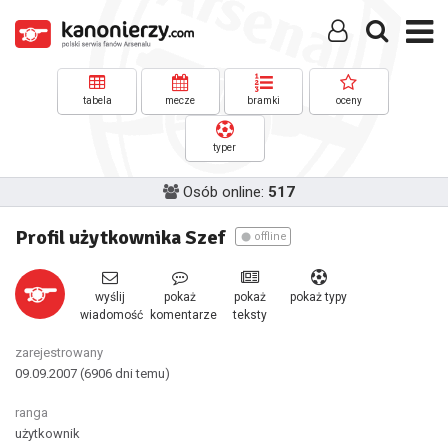
tabela
mecze
bramki
oceny
typer
Osób online:
517
Profil użytkownika Szef
offline
wyślij
pokaż
pokaż
pokaż typy
wiadomość
komentarze
teksty
zarejestrowany
09.09.2007
(6906 dni temu)
ranga
użytkownik