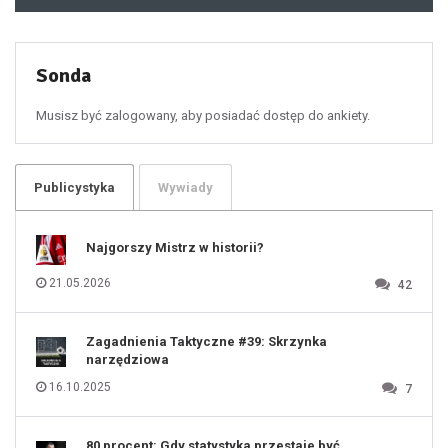
48
49
50
51
52
53
54
55
Sonda
56
57
58
59
60
Musisz być zalogowany, aby posiadać dostęp do ankiety.
61
100
101
102
103
104
105
106
Publicystyka
Wywiady
107
108
109
110
111
112
Najgorszy Mistrz w historii?
113
114
115
116
21.05.2026
42
117
118
119
120
121
122
123
Zagadnienia Taktyczne #39: Skrzynka
124
125
narzędziowa
126
127
128
16.10.2025
7
129
130
131
80 procent: Gdy statystyka przestaje być