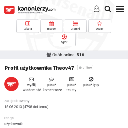
tabela
mecze
bramki
oceny
typer
Osób online:
516
Profil użytkownika Theov47
offline
wyślij
pokaż
pokaż
pokaż typy
wiadomość
komentarze
teksty
zarejestrowany
18.06.2013
(4798 dni temu)
ranga
użytkownik