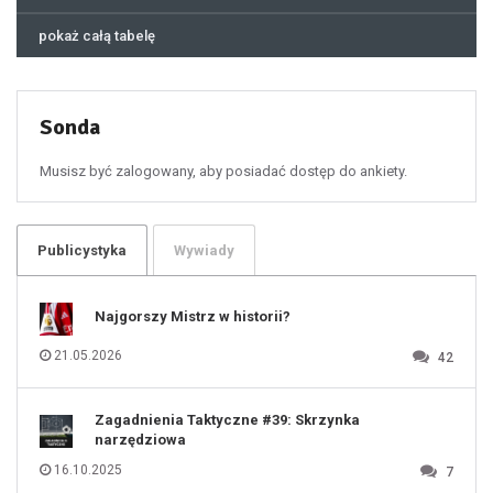
44
45
46
pokaż całą tabelę
47
48
49
50
51
52
53
54
55
Sonda
56
57
58
59
60
Musisz być zalogowany, aby posiadać dostęp do ankiety.
61
100
101
102
103
104
105
106
Publicystyka
Wywiady
107
108
109
110
111
112
Najgorszy Mistrz w historii?
113
114
115
116
21.05.2026
42
117
118
119
120
121
122
123
Zagadnienia Taktyczne #39: Skrzynka
124
125
narzędziowa
126
127
128
16.10.2025
7
129
130