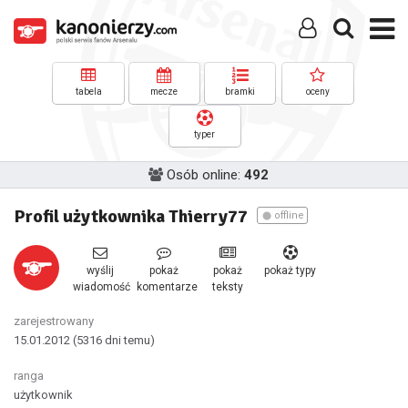
tabela
mecze
bramki
oceny
typer
Osób online:
492
Profil użytkownika Thierry77
offline
wyślij
pokaż
pokaż
pokaż typy
wiadomość
komentarze
teksty
zarejestrowany
15.01.2012
(5316 dni temu)
ranga
użytkownik