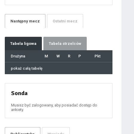
21
22
23
24
25
26
27
Następny
mecz
Ostatni
mecz
28
29
30
31
32
33
34
35
36
Tabela
ligowa
Tabela strzelców
37
38
39
40
Drużyna
M
W
R
P
Pkt
41
42
43
44
45
pokaż całą tabelę
46
47
48
49
50
51
52
53
54
Sonda
55
56
57
58
59
Musisz być zalogowany, aby posiadać dostęp do
60
ankiety.
61
100
101
102
103
104
105
106
107
108