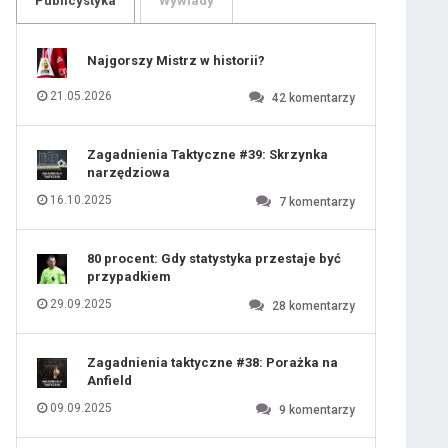
Publicystyka
Wywiady
109
110
111
112
113
114
Najgorszy Mistrz w historii?
115
116
117
118
21.05.2026
42
komentarzy
119
120
121
122
123
124
Zagadnienia Taktyczne #39: Skrzynka
125
126
narzędziowa
127
128
129
130
16.10.2025
7
komentarzy
131
80 procent: Gdy statystyka przestaje być
przypadkiem
29.09.2025
28
komentarzy
Zagadnienia taktyczne #38: Porażka na
Anfield
09.09.2025
9
komentarzy