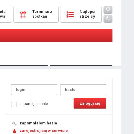
ela
Terminarz
Najlepsi
owa
spotkań
strzelcy
Oceny
pomeczowe
Typer
kanonierzy.com
UdanaRandka.com
1
2
3
4
5
6
7
8
zapamiętaj mnie
9
10
11
12
13
14
15
zapomniałem hasła
16
17
18
zarejestruj się w serwisie
19
20