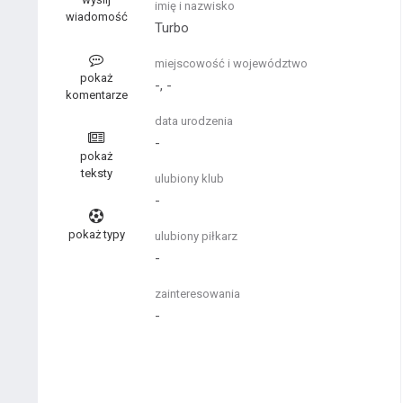
imię i nazwisko
wiadomość
Turbo
miejscowość i województwo
pokaż
-, -
komentarze
data urodzenia
-
pokaż
teksty
ulubiony klub
-
pokaż typy
ulubiony piłkarz
-
zainteresowania
-