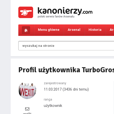
Menu główne
Arsenal
Historia
Ar
Profil użytkownika TurboGro
zarejestrowany
11.03.2017
(3436 dni temu)
ranga
użytkownik
wyślij