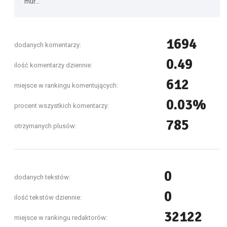
mur...
1694
dodanych komentarzy:
0.49
ilość komentarzy dziennie:
612
miejsce w rankingu komentujących:
0.03%
procent wszystkich komentarzy:
785
otrzymanych plusów:
0
dodanych tekstów:
0
ilość tekstów dziennie:
32122
miejsce w rankingu redaktorów: