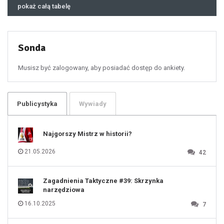
46
pokaż całą tabelę
47
48
49
50
51
52
53
54
55
Sonda
56
57
58
59
60
Musisz być zalogowany, aby posiadać dostęp do ankiety.
61
100
101
102
103
104
105
106
Publicystyka
Wywiady
107
108
109
110
111
112
Najgorszy Mistrz w historii?
113
114
115
116
21.05.2026
42
117
118
119
120
121
122
123
Zagadnienia Taktyczne #39: Skrzynka
124
125
narzędziowa
126
127
128
16.10.2025
7
129
130
131