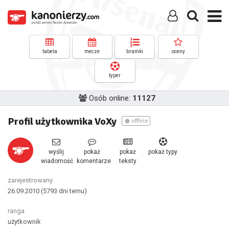
tabela
mecze
bramki
oceny
typer
Osób online:
11127
Profil użytkownika VoXy
offline
wyślij
pokaż
pokaż
pokaż typy
wiadomość
komentarze
teksty
zarejestrowany
26.09.2010
(5793 dni temu)
ranga
użytkownik