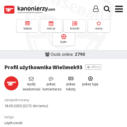
tabela
mecze
bramki
oceny
typer
Osób online:
2790
Profil użytkownika Wielimek93
offline
wyślij
pokaż
pokaż
pokaż typy
wiadomość
komentarze
teksty
zarejestrowany
18.05.2020
(2272 dni temu)
ranga
użytkownik