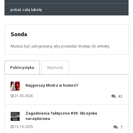
44
45
46
pokaż całą tabelę
47
48
49
50
51
52
53
54
55
Sonda
56
57
58
59
60
Musisz być zalogowany, aby posiadać dostęp do ankiety.
61
100
101
102
103
104
105
106
Publicystyka
Wywiady
107
108
109
110
111
112
Najgorszy Mistrz w historii?
113
114
115
116
21.05.2026
42
117
118
119
120
121
122
123
Zagadnienia Taktyczne #39: Skrzynka
124
125
narzędziowa
126
127
128
16.10.2025
7
129
130