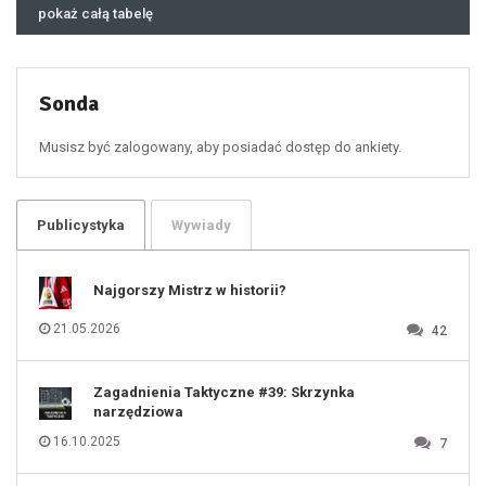
46
pokaż całą tabelę
47
48
49
50
51
52
53
54
55
Sonda
56
57
58
59
60
Musisz być zalogowany, aby posiadać dostęp do ankiety.
61
100
101
102
103
104
105
106
Publicystyka
Wywiady
107
108
109
110
111
112
Najgorszy Mistrz w historii?
113
114
115
116
21.05.2026
42
117
118
119
120
121
122
123
Zagadnienia Taktyczne #39: Skrzynka
124
125
narzędziowa
126
127
128
16.10.2025
7
129
130
131