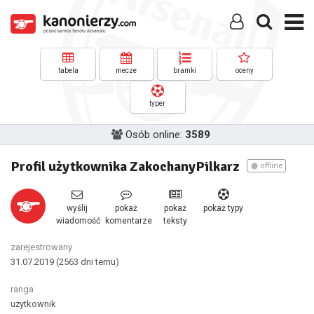
tabela
mecze
bramki
oceny
typer
Osób online:
3589
Profil użytkownika ZakochanyPilkarz
offline
wyślij
pokaż
pokaż
pokaż typy
wiadomość
komentarze
teksty
zarejestrowany
31.07.2019
(2563 dni temu)
ranga
użytkownik