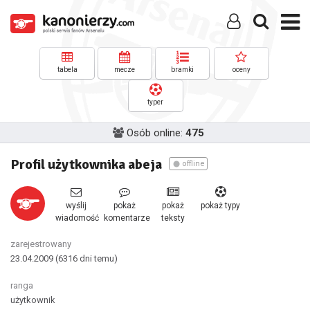
tabela
mecze
bramki
oceny
typer
Osób online:
475
Profil użytkownika abeja
offline
wyślij
pokaż
pokaż
pokaż typy
wiadomość
komentarze
teksty
zarejestrowany
23.04.2009
(6316 dni temu)
ranga
użytkownik