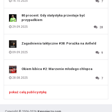
16.10.2025
7
129
130
131
80 procent: Gdy statystyka przestaje być
przypadkiem
29.09.2025
28
Zagadnienia taktyczne #38: Porażka na Anfield
09.09.2025
9
Okiem kibica #2: Marzenie młodego chłopca
28.08.2025
7
pokaż całą publicystykę
Copyright © 2006-2026
Kanonierzy.com.