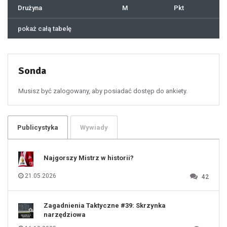
41
Drużyna
M
Pkt
42
43
44
45
46
pokaż całą tabelę
47
48
49
50
51
52
53
54
55
Sonda
56
57
58
59
60
Musisz być zalogowany, aby posiadać dostęp do ankiety.
61
100
101
102
103
104
105
106
Publicystyka
Wywiady
107
108
109
110
111
112
Najgorszy Mistrz w historii?
113
114
115
116
21.05.2026
42
117
118
119
120
121
122
123
Zagadnienia Taktyczne #39: Skrzynka
124
125
narzędziowa
126
127
128