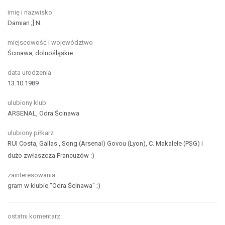
imię i nazwisko
Damian ;] N.
miejscowość i województwo
Ścinawa, dolnośląskie
data urodzenia
13.10.1989
ulubiony klub
ARSENAL, Odra Ścinawa
ulubiony piłkarz
RUI Costa, Gallas , Song (Arsenal) Govou (Lyon), C. Makalele (PSG) i
dużo zwłaszcza Francuzów :)
zainteresowania
gram w klubie "Odra Ścinawa" ;)
ostatni komentarz: