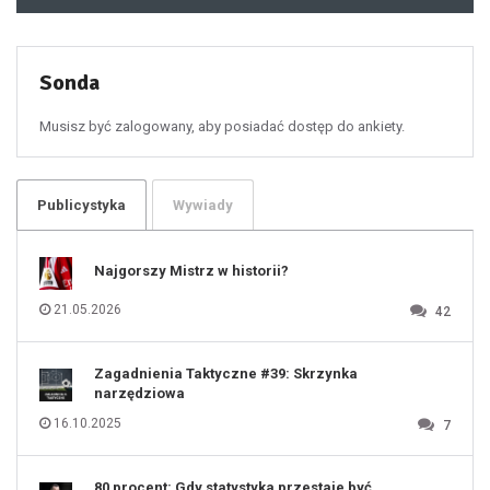
48
49
50
51
52
53
54
55
Sonda
56
57
58
59
60
Musisz być zalogowany, aby posiadać dostęp do ankiety.
61
100
101
102
103
104
105
106
Publicystyka
Wywiady
107
108
109
110
111
112
Najgorszy Mistrz w historii?
113
114
115
116
21.05.2026
42
117
118
119
120
121
122
123
Zagadnienia Taktyczne #39: Skrzynka
124
125
narzędziowa
126
127
128
16.10.2025
7
129
130
131
80 procent: Gdy statystyka przestaje być