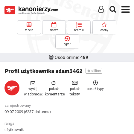
tabela
mecze
bramki
oceny
typer
Osób online:
489
Profil użytkownika adam3462
offline
wyślij
pokaż
pokaż
pokaż typy
wiadomość
komentarze
teksty
zarejestrowany
09.07.2009
(6237 dni temu)
ranga
użytkownik