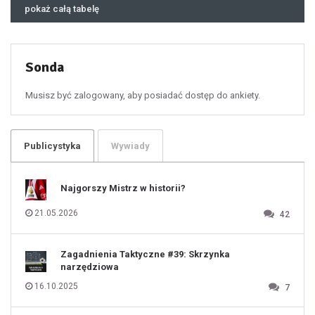
46
pokaż całą tabelę
47
48
49
50
51
52
53
54
55
Sonda
56
57
58
59
60
Musisz być zalogowany, aby posiadać dostęp do ankiety.
61
100
101
102
103
104
105
106
Publicystyka
Wywiady
107
108
109
110
111
112
Najgorszy Mistrz w historii?
113
114
115
116
21.05.2026
42
117
118
119
120
121
122
123
Zagadnienia Taktyczne #39: Skrzynka
124
125
narzędziowa
126
127
128
16.10.2025
7
129
130
131