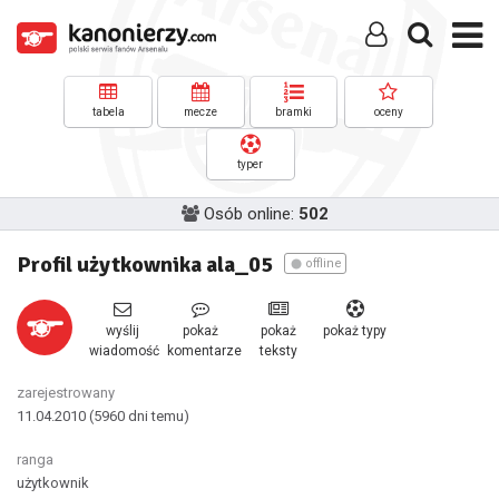
tabela
mecze
bramki
oceny
typer
Osób online:
502
Profil użytkownika ala_05
offline
wyślij
pokaż
pokaż
pokaż typy
wiadomość
komentarze
teksty
zarejestrowany
11.04.2010
(5960 dni temu)
ranga
użytkownik