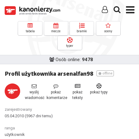
tabela
mecze
bramki
oceny
typer
Osób online:
9478
Profil użytkownika arsenalfan98
offline
wyślij
pokaż
pokaż
pokaż typy
wiadomość
komentarze
teksty
zarejestrowany
05.04.2010
(5967 dni temu)
ranga
użytkownik