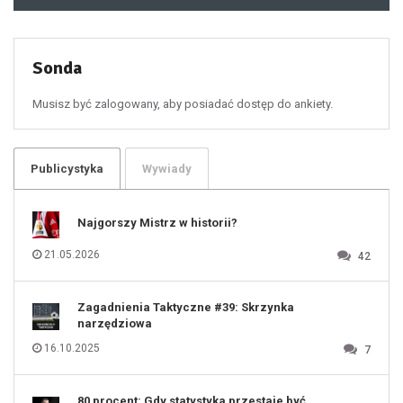
48
49
50
51
52
53
54
55
Sonda
56
57
58
59
60
Musisz być zalogowany, aby posiadać dostęp do ankiety.
61
100
101
102
103
104
105
106
Publicystyka
Wywiady
107
108
109
110
111
112
Najgorszy Mistrz w historii?
113
114
115
116
21.05.2026
42
117
118
119
120
121
122
123
Zagadnienia Taktyczne #39: Skrzynka
124
125
narzędziowa
126
127
128
16.10.2025
7
129
130
131
80 procent: Gdy statystyka przestaje być