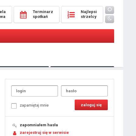
ela
Terminarz
Najlepsi
owa
spotkań
strzelcy
Oceny
pomeczowe
Typer
kanonierzy.com
UdanaRandka.com
1
2
3
4
5
6
7
8
zapamiętaj mnie
9
10
11
12
13
14
15
zapomniałem hasła
16
17
18
zarejestruj się w serwisie
19
20