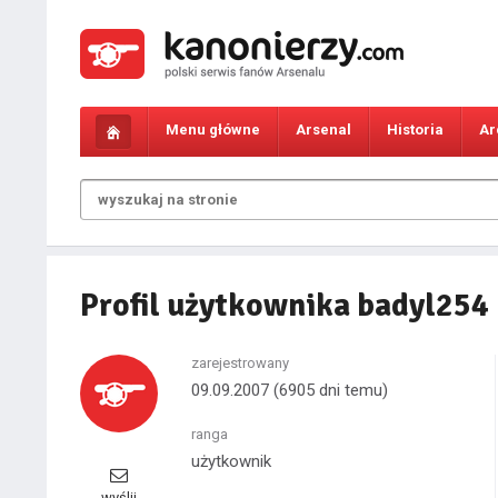
Menu główne
Arsenal
Historia
Ar
Profil użytkownika badyl254
zarejestrowany
09.09.2007
(6905 dni temu)
ranga
użytkownik
wyślij