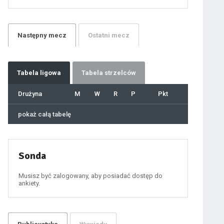
21
22
23
24
25
26
27
Następny
mecz
Ostatni
mecz
28
29
30
31
32
33
34
35
36
Tabela
ligowa
Tabela strzelców
37
38
39
40
Drużyna
M
W
R
P
Pkt
41
42
43
44
45
pokaż całą tabelę
46
47
48
49
50
51
52
53
54
Sonda
55
56
57
58
59
Musisz być zalogowany, aby posiadać dostęp do
60
ankiety.
61
100
101
102
103
104
105
106
107
108