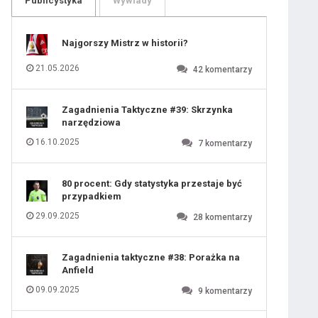
Publicystyka
Wywiady
109
110
111
112
113
114
Najgorszy Mistrz w historii?
115
116
117
118
21.05.2026
42
komentarzy
119
120
121
122
123
124
Zagadnienia Taktyczne #39: Skrzynka
125
126
narzędziowa
127
128
129
130
16.10.2025
7
komentarzy
131
80 procent: Gdy statystyka przestaje być
przypadkiem
29.09.2025
28
komentarzy
Zagadnienia taktyczne #38: Porażka na
Anfield
09.09.2025
9
komentarzy