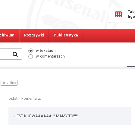
Tab
lig
chiwum
Rozgrywki
Publicystyka
w tekstach
w komentarzach
245
Osób online:
offline
ostatni komentarz:
JEST KURWAAAAAA!!!! MAMY TO!!!!!...