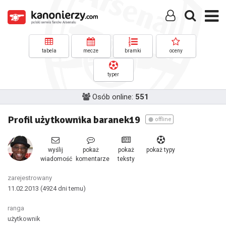
tabela
mecze
bramki
oceny
typer
Osób online:
551
Profil użytkownika baranek19
offline
wyślij
pokaż
pokaż
pokaż typy
wiadomość
komentarze
teksty
zarejestrowany
11.02.2013
(4924 dni temu)
ranga
użytkownik