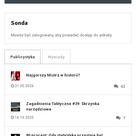
48
49
50
51
52
53
54
55
Sonda
56
57
58
59
60
Musisz być zalogowany, aby posiadać dostęp do ankiety.
61
100
101
102
103
104
105
106
Publicystyka
Wywiady
107
108
109
110
111
112
Najgorszy Mistrz w historii?
113
114
115
116
21.05.2026
42
117
118
119
120
121
122
123
Zagadnienia Taktyczne #39: Skrzynka
124
125
narzędziowa
126
127
128
16.10.2025
7
129
130
131
80 procent: Gdy statystyka przestaje być