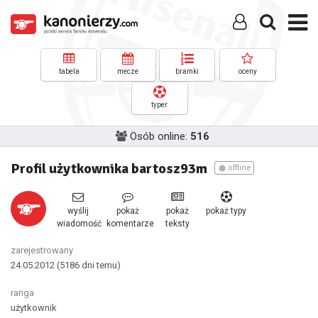
tabela
mecze
bramki
oceny
typer
Osób online:
516
Profil użytkownika bartosz93m
offline
wyślij
pokaż
pokaż
pokaż typy
wiadomość
komentarze
teksty
zarejestrowany
24.05.2012
(5186 dni temu)
ranga
użytkownik