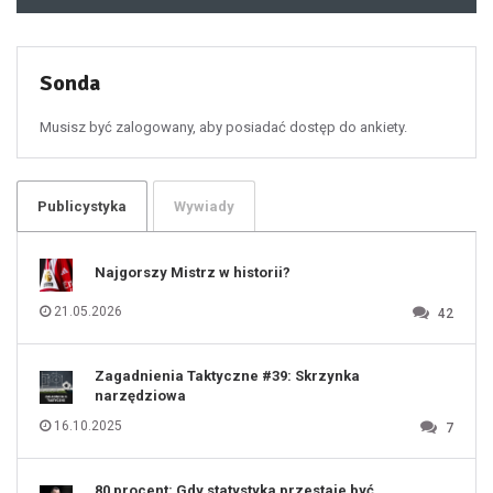
48
49
50
51
52
53
54
55
Sonda
56
57
58
59
60
Musisz być zalogowany, aby posiadać dostęp do ankiety.
61
100
101
102
103
104
105
106
Publicystyka
Wywiady
107
108
109
110
111
112
Najgorszy Mistrz w historii?
113
114
115
116
21.05.2026
42
117
118
119
120
121
122
123
Zagadnienia Taktyczne #39: Skrzynka
124
125
narzędziowa
126
127
128
16.10.2025
7
129
130
131
80 procent: Gdy statystyka przestaje być