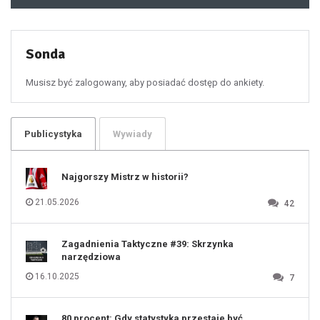
48
49
50
51
52
53
54
55
Sonda
56
57
58
59
60
Musisz być zalogowany, aby posiadać dostęp do ankiety.
61
100
101
102
103
104
105
106
Publicystyka
Wywiady
107
108
109
110
111
112
Najgorszy Mistrz w historii?
113
114
115
116
21.05.2026
42
117
118
119
120
121
122
123
Zagadnienia Taktyczne #39: Skrzynka
124
125
narzędziowa
126
127
128
16.10.2025
7
129
130
131
80 procent: Gdy statystyka przestaje być