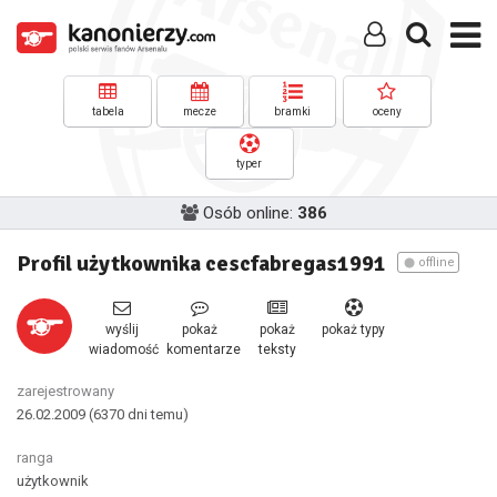
tabela
mecze
bramki
oceny
typer
Osób online:
386
Profil użytkownika cescfabregas1991
offline
wyślij
pokaż
pokaż
pokaż typy
wiadomość
komentarze
teksty
zarejestrowany
26.02.2009
(6370 dni temu)
ranga
użytkownik