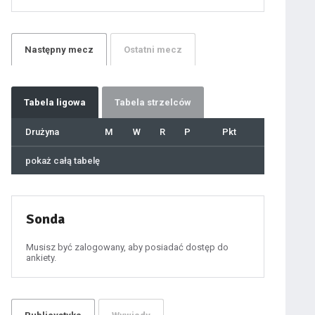
21
22
23
24
25
26
27
Następny
mecz
Ostatni
mecz
28
29
30
31
32
33
34
35
36
Tabela
ligowa
Tabela strzelców
37
38
39
40
Drużyna
M
W
R
P
Pkt
41
42
43
44
45
pokaż całą tabelę
46
47
48
49
50
51
52
53
54
Sonda
55
56
57
58
59
Musisz być zalogowany, aby posiadać dostęp do
60
ankiety.
61
100
101
102
103
104
105
106
107
108