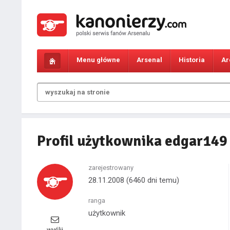
Menu główne
Arsenal
Historia
Ar
Profil użytkownika edgar149
zarejestrowany
28.11.2008
(6460 dni temu)
ranga
użytkownik
wyślij