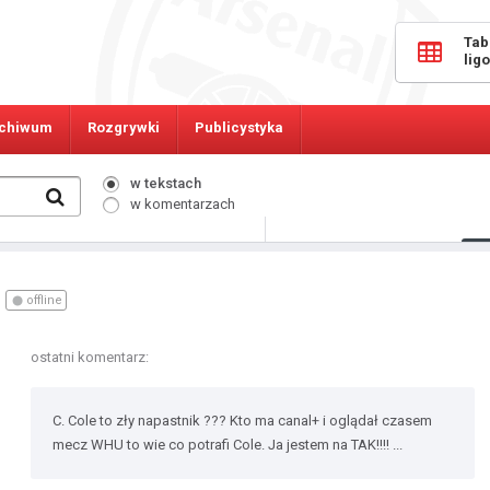
Tab
lig
chiwum
Rozgrywki
Publicystyka
w tekstach
w komentarzach
505
Osób online:
offline
ostatni komentarz:
C. Cole to zły napastnik ??? Kto ma canal+ i oglądał czasem
mecz WHU to wie co potrafi Cole. Ja jestem na TAK!!!! ...