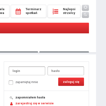
ela
Terminarz
Najlepsi
owa
spotkań
strzelcy
Oceny
pomeczowe
Typer
kanonierzy.com
UdanaRandka.com
1
2
3
4
5
6
7
8
zapamiętaj mnie
9
10
11
12
13
14
15
zapomniałem hasła
16
17
18
zarejestruj się w serwisie
19
20