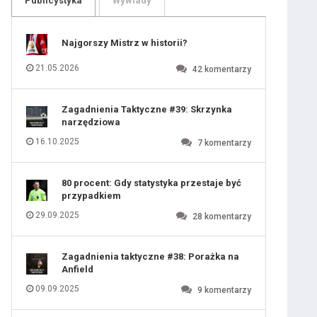
Publicystyka
Wywiady
109
110
111
112
113
114
Najgorszy Mistrz w historii?
115
116
117
118
21.05.2026
42
komentarzy
119
120
121
122
123
124
Zagadnienia Taktyczne #39: Skrzynka
125
126
narzędziowa
127
128
129
130
16.10.2025
7
komentarzy
131
80 procent: Gdy statystyka przestaje być
przypadkiem
29.09.2025
28
komentarzy
Zagadnienia taktyczne #38: Porażka na
Anfield
09.09.2025
9
komentarzy