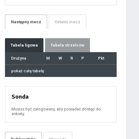
21
22
23
24
25
26
27
Następny
mecz
Ostatni
mecz
28
29
30
31
32
33
34
35
36
Tabela
ligowa
Tabela strzelców
37
38
39
40
Drużyna
M
W
R
P
Pkt
41
42
43
44
45
pokaż całą tabelę
46
47
48
49
50
51
52
53
54
Sonda
55
56
57
58
59
Musisz być zalogowany, aby posiadać dostęp do
60
ankiety.
61
100
101
102
103
104
105
106
107
108