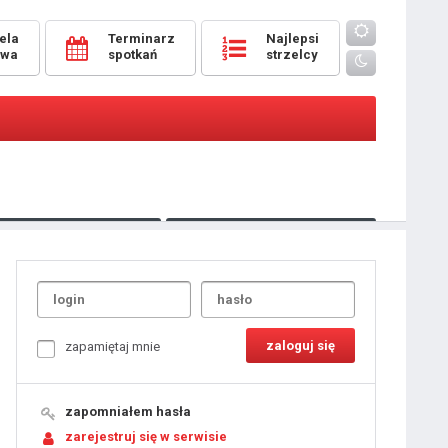
ela
Terminarz
Najlepsi
owa
spotkań
strzelcy
Oceny
pomeczowe
Typer
kanonierzy.com
UdanaRandka.com
1
2
3
4
5
6
7
8
zapamiętaj mnie
9
10
11
12
13
14
15
zapomniałem hasła
16
17
18
zarejestruj się w serwisie
19
20