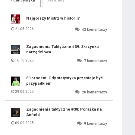
Publicystyka
Wywiady
109
110
111
112
113
114
Najgorszy Mistrz w historii?
115
116
117
118
21.05.2026
42
komentarzy
119
120
121
122
123
124
Zagadnienia Taktyczne #39: Skrzynka
125
126
narzędziowa
127
128
129
130
16.10.2025
7
komentarzy
131
80 procent: Gdy statystyka przestaje być
przypadkiem
29.09.2025
28
komentarzy
Zagadnienia taktyczne #38: Porażka na
Anfield
09.09.2025
9
komentarzy