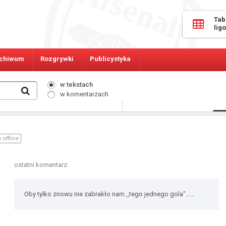
Tab
lig
chiwum
Rozgrywki
Publicystyka
w tekstach
w komentarzach
383
Osób online:
offline
ostatni komentarz:
Oby tylko znowu nie zabrakło nam ,,tego jednego gola"......