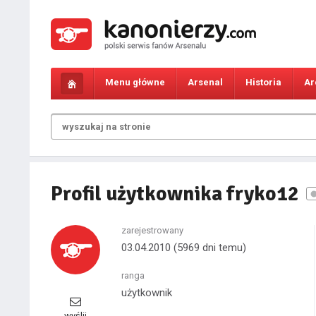
Menu główne
Arsenal
Historia
Ar
Profil użytkownika fryko12
zarejestrowany
03.04.2010
(5969 dni temu)
ranga
użytkownik
wyślij