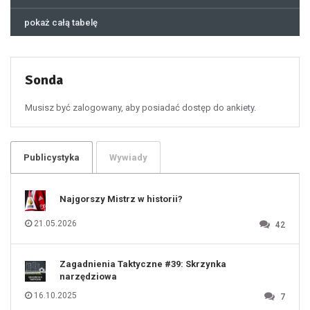
44
45
46
pokaż całą tabelę
47
48
49
50
51
52
53
54
55
Sonda
56
57
58
59
60
Musisz być zalogowany, aby posiadać dostęp do ankiety.
61
100
101
102
103
104
105
106
Publicystyka
Wywiady
107
108
109
110
111
112
Najgorszy Mistrz w historii?
113
114
115
116
21.05.2026
42
117
118
119
120
121
122
123
Zagadnienia Taktyczne #39: Skrzynka
124
125
narzędziowa
126
127
128
16.10.2025
7
129
130