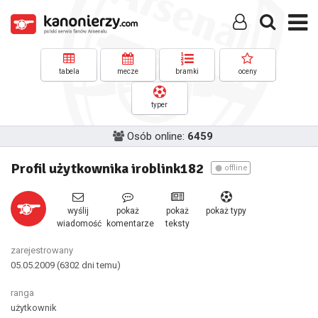
tabela
mecze
bramki
oceny
typer
Osób online:
6459
Profil użytkownika iroblink182
offline
wyślij
pokaż
pokaż
pokaż typy
wiadomość
komentarze
teksty
zarejestrowany
05.05.2009
(6302 dni temu)
ranga
użytkownik