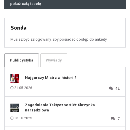
46
pokaż całą tabelę
47
48
49
50
51
52
53
54
55
Sonda
56
57
58
59
60
Musisz być zalogowany, aby posiadać dostęp do ankiety.
61
100
101
102
103
104
105
106
Publicystyka
Wywiady
107
108
109
110
111
112
Najgorszy Mistrz w historii?
113
114
115
116
21.05.2026
42
117
118
119
120
121
122
123
Zagadnienia Taktyczne #39: Skrzynka
124
125
narzędziowa
126
127
128
16.10.2025
7
129
130
131