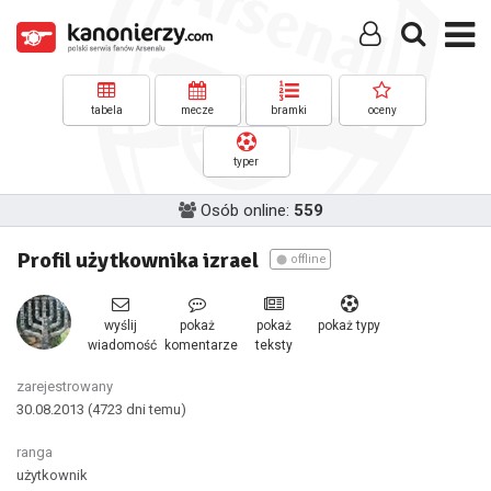
tabela
mecze
bramki
oceny
typer
Osób online:
559
Profil użytkownika izrael
offline
wyślij
pokaż
pokaż
pokaż typy
wiadomość
komentarze
teksty
zarejestrowany
30.08.2013
(4723 dni temu)
ranga
użytkownik