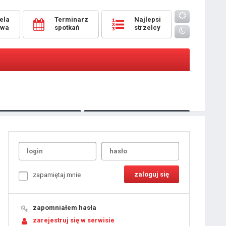
ela
Terminarz
Najlepsi
owa
spotkań
strzelcy
Oceny
pomeczowe
Typer
kanonierzy.com
UdanaRandka.com
1
2
3
4
5
6
7
8
zapamiętaj mnie
9
10
11
12
13
14
15
zapomniałem hasła
16
17
18
zarejestruj się w serwisie
19
20