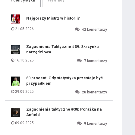
Publicystyka
Wywiady
109
110
111
112
113
114
Najgorszy Mistrz w historii?
115
116
117
118
21.05.2026
42
komentarzy
119
120
121
122
123
124
Zagadnienia Taktyczne #39: Skrzynka
125
126
narzędziowa
127
128
129
130
16.10.2025
7
komentarzy
131
80 procent: Gdy statystyka przestaje być
przypadkiem
29.09.2025
28
komentarzy
Zagadnienia taktyczne #38: Porażka na
Anfield
09.09.2025
9
komentarzy