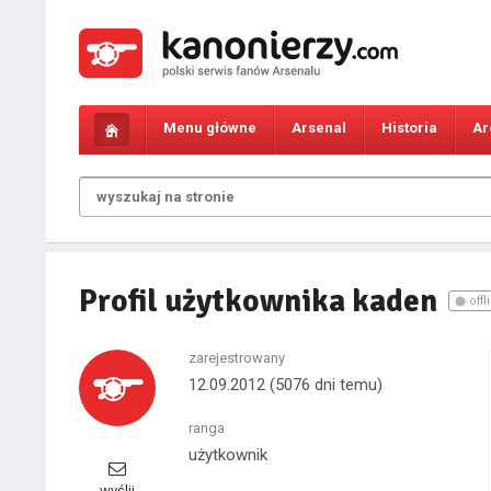
Menu główne
Arsenal
Historia
Ar
Profil użytkownika kaden
offl
zarejestrowany
12.09.2012
(5076 dni temu)
ranga
użytkownik
wyślij