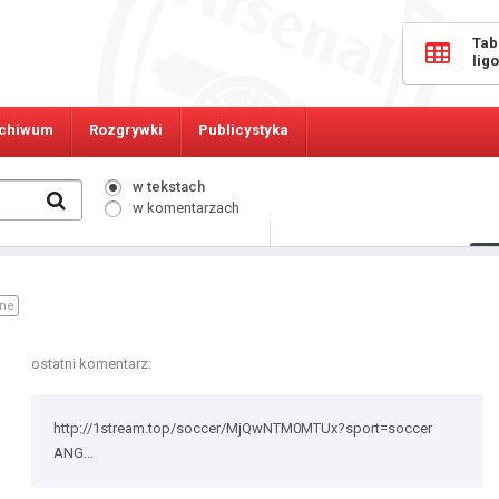
Tab
lig
chiwum
Rozgrywki
Publicystyka
w tekstach
w komentarzach
347
Osób online:
ine
ostatni komentarz:
http://1stream.top/soccer/MjQwNTM0MTUx?sport=soccer
ANG...