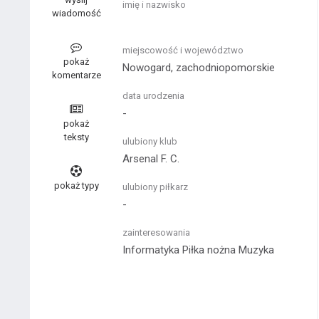
imię i nazwisko
wiadomość
miejscowość i województwo
pokaż
Nowogard, zachodniopomorskie
komentarze
data urodzenia
-
pokaż
teksty
ulubiony klub
Arsenal F. C.
pokaż typy
ulubiony piłkarz
-
zainteresowania
Informatyka
Piłka nożna
Muzyka