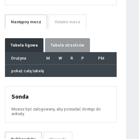
21
22
23
24
25
26
27
Następny
mecz
Ostatni
mecz
28
29
30
31
32
33
34
35
36
Tabela
ligowa
Tabela strzelców
37
38
39
40
Drużyna
M
W
R
P
Pkt
41
42
43
44
45
pokaż całą tabelę
46
47
48
49
50
51
52
53
54
Sonda
55
56
57
58
59
Musisz być zalogowany, aby posiadać dostęp do
60
ankiety.
61
100
101
102
103
104
105
106
107
108