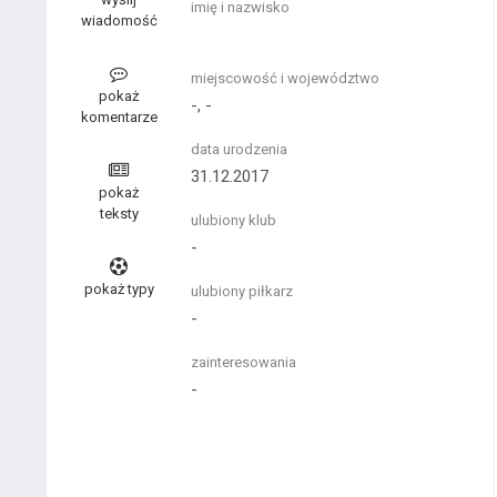
imię i nazwisko
wiadomość
miejscowość i województwo
pokaż
-, -
komentarze
data urodzenia
31.12.2017
pokaż
teksty
ulubiony klub
-
pokaż typy
ulubiony piłkarz
-
zainteresowania
-