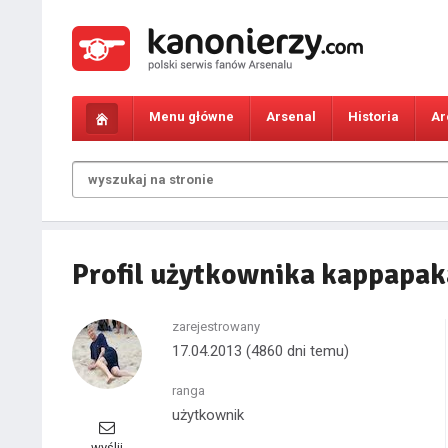
Menu główne
Arsenal
Historia
Ar
Profil użytkownika kappapa
zarejestrowany
17.04.2013
(4860 dni temu)
ranga
użytkownik
wyślij