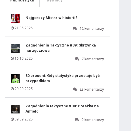
Publicystyka
Wywiady
109
110
111
112
113
114
Najgorszy Mistrz w historii?
115
116
117
118
21.05.2026
42
komentarzy
119
120
121
122
123
124
Zagadnienia Taktyczne #39: Skrzynka
125
126
narzędziowa
127
128
129
130
16.10.2025
7
komentarzy
131
80 procent: Gdy statystyka przestaje być
przypadkiem
29.09.2025
28
komentarzy
Zagadnienia taktyczne #38: Porażka na
Anfield
09.09.2025
9
komentarzy