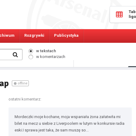
Tab
lig
chiwum
Rozgrywki
Publicystyka
w tekstach
w komentarzach
396
Osób online:
kap
offline
ostatni komentarz:
Mordeczki moje kochane, moja wspaniała żona załatwiła mi
bilet na mecz u siebie z Liverpoolem w lutym w konkursie radia
eski.I sprawa jest taka, że sam muszę so...