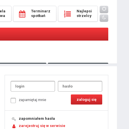
ela
Terminarz
Najlepsi
owa
spotkań
strzelcy
Oceny
pomeczowe
Typer
kanonierzy.com
UdanaRandka.com
1
2
3
4
5
6
7
8
zapamiętaj mnie
9
10
11
12
13
14
15
zapomniałem hasła
16
17
18
zarejestruj się w serwisie
19
20