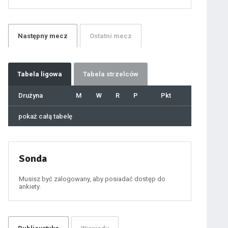
21
22
23
24
25
26
27
Następny
mecz
Ostatni
mecz
28
29
30
31
32
33
34
35
36
Tabela
ligowa
Tabela strzelców
37
38
39
40
Drużyna
M
W
R
P
Pkt
41
42
43
44
45
pokaż całą tabelę
46
47
48
49
50
51
52
53
54
Sonda
55
56
57
58
59
Musisz być zalogowany, aby posiadać dostęp do
60
ankiety.
61
100
101
102
103
104
105
106
107
108