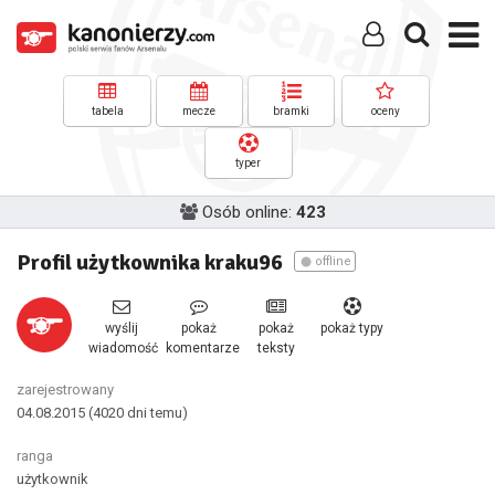
tabela
mecze
bramki
oceny
typer
Osób online:
423
Profil użytkownika kraku96
offline
wyślij
pokaż
pokaż
pokaż typy
wiadomość
komentarze
teksty
zarejestrowany
04.08.2015
(4020 dni temu)
ranga
użytkownik