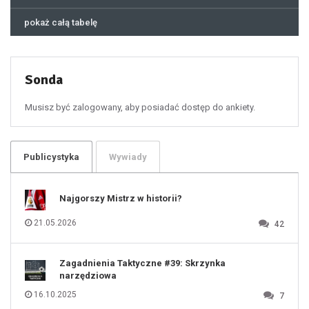
44
45
46
pokaż całą tabelę
47
48
49
50
51
52
53
54
55
Sonda
56
57
58
59
60
Musisz być zalogowany, aby posiadać dostęp do ankiety.
61
100
101
102
103
104
105
106
Publicystyka
Wywiady
107
108
109
110
111
112
Najgorszy Mistrz w historii?
113
114
115
116
21.05.2026
42
117
118
119
120
121
122
123
Zagadnienia Taktyczne #39: Skrzynka
124
125
narzędziowa
126
127
128
16.10.2025
7
129
130