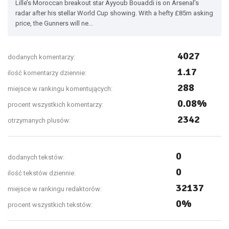
Lille’s Moroccan breakout star Ayyoub Bouaddi is on Arsenal’s
radar after his stellar World Cup showing. With a hefty £85m asking
price, the Gunners will ne...
4027
dodanych komentarzy:
1.17
ilość komentarzy dziennie:
288
miejsce w rankingu komentujących:
0.08%
procent wszystkich komentarzy:
2342
otrzymanych plusów:
0
dodanych tekstów:
0
ilość tekstów dziennie:
32137
miejsce w rankingu redaktorów:
0%
procent wszystkich tekstów: