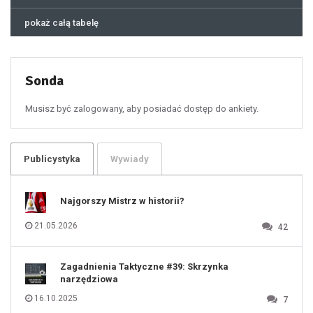
44
45
46
pokaż całą tabelę
47
48
49
50
51
52
53
54
55
Sonda
56
57
58
59
60
Musisz być zalogowany, aby posiadać dostęp do ankiety.
61
100
101
102
103
104
105
106
Publicystyka
Wywiady
107
108
109
110
111
112
Najgorszy Mistrz w historii?
113
114
115
116
21.05.2026
42
117
118
119
120
121
122
123
Zagadnienia Taktyczne #39: Skrzynka
124
125
narzędziowa
126
127
128
16.10.2025
7
129
130