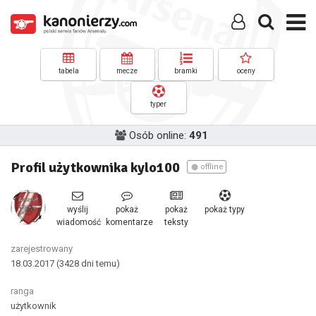
tabela
mecze
bramki
oceny
typer
Osób online:
491
Profil użytkownika kylo100
offline
wyślij
pokaż
pokaż
pokaż typy
wiadomość
komentarze
teksty
zarejestrowany
18.03.2017
(3428 dni temu)
ranga
użytkownik