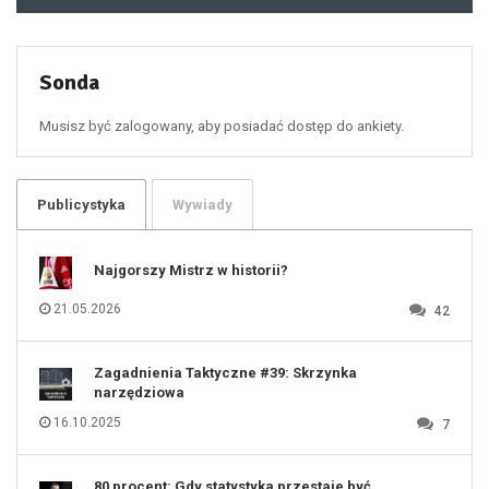
48
49
50
51
52
53
54
55
Sonda
56
57
58
59
60
Musisz być zalogowany, aby posiadać dostęp do ankiety.
61
100
101
102
103
104
105
106
Publicystyka
Wywiady
107
108
109
110
111
112
Najgorszy Mistrz w historii?
113
114
115
116
21.05.2026
42
117
118
119
120
121
122
123
Zagadnienia Taktyczne #39: Skrzynka
124
125
narzędziowa
126
127
128
16.10.2025
7
129
130
131
80 procent: Gdy statystyka przestaje być