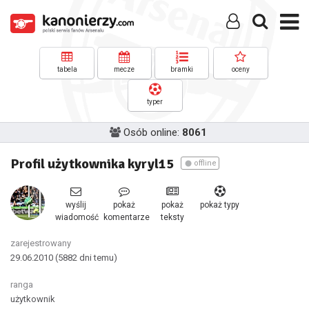
tabela
mecze
bramki
oceny
typer
Osób online:
8061
Profil użytkownika kyryl15
offline
wyślij
pokaż
pokaż
pokaż typy
wiadomość
komentarze
teksty
zarejestrowany
29.06.2010
(5882 dni temu)
ranga
użytkownik