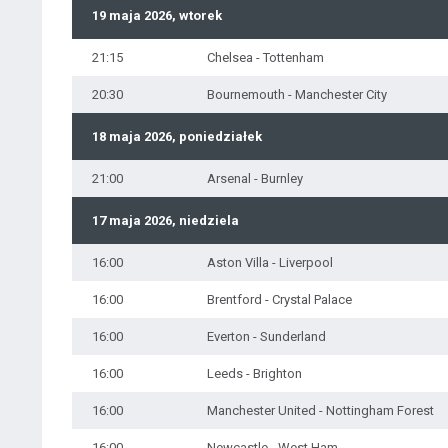
19 maja 2026, wtorek
21:15
Chelsea - Tottenham
20:30
Bournemouth - Manchester City
18 maja 2026, poniedziałek
21:00
Arsenal - Burnley
17 maja 2026, niedziela
16:00
Aston Villa - Liverpool
16:00
Brentford - Crystal Palace
16:00
Everton - Sunderland
16:00
Leeds - Brighton
16:00
Manchester United - Nottingham Forest
16:00
Newcastle - West Ham