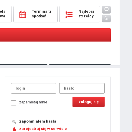
ela
Terminarz
Najlepsi
owa
spotkań
strzelcy
Oceny
pomeczowe
Typer
kanonierzy.com
UdanaRandka.com
1
2
3
4
5
6
7
8
zapamiętaj mnie
9
10
11
12
13
14
15
zapomniałem hasła
16
17
18
zarejestruj się w serwisie
19
20