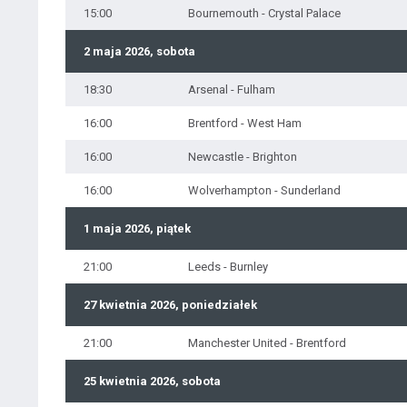
15:00
Bournemouth - Crystal Palace
2 maja 2026, sobota
18:30
Arsenal - Fulham
16:00
Brentford - West Ham
16:00
Newcastle - Brighton
16:00
Wolverhampton - Sunderland
1 maja 2026, piątek
21:00
Leeds - Burnley
27 kwietnia 2026, poniedziałek
21:00
Manchester United - Brentford
25 kwietnia 2026, sobota