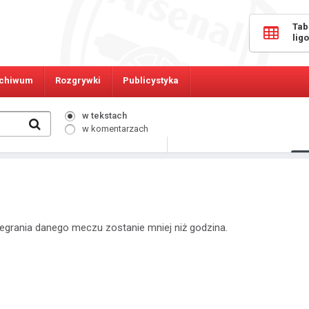
Tab
lig
chiwum
Rozgrywki
Publicystyka
w tekstach
w komentarzach
526
Osób online:
egrania danego meczu zostanie mniej niż godzina.