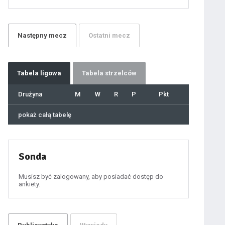
21
22
23
24
25
26
27
Następny
mecz
Ostatni
mecz
28
29
30
31
32
33
34
35
36
Tabela
ligowa
Tabela strzelców
37
38
39
40
Drużyna
M
W
R
P
Pkt
41
42
43
44
45
pokaż całą tabelę
46
47
48
49
50
51
52
53
54
Sonda
55
56
57
58
59
Musisz być zalogowany, aby posiadać dostęp do
60
ankiety.
61
100
101
102
103
104
105
106
107
108