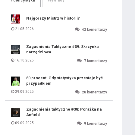
Publicystyka
Wywiady
109
110
111
112
113
114
Najgorszy Mistrz w historii?
115
116
117
118
21.05.2026
42
komentarzy
119
120
121
122
123
124
Zagadnienia Taktyczne #39: Skrzynka
125
126
narzędziowa
127
128
129
130
16.10.2025
7
komentarzy
131
80 procent: Gdy statystyka przestaje być
przypadkiem
29.09.2025
28
komentarzy
Zagadnienia taktyczne #38: Porażka na
Anfield
09.09.2025
9
komentarzy