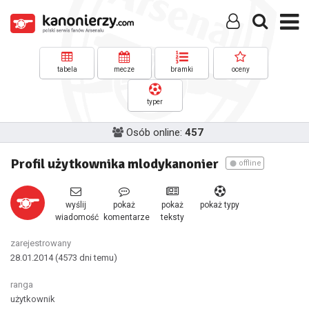
tabela
mecze
bramki
oceny
typer
Osób online:
457
Profil użytkownika mlodykanonier
offline
wyślij
pokaż
pokaż
pokaż typy
wiadomość
komentarze
teksty
zarejestrowany
28.01.2014
(4573 dni temu)
ranga
użytkownik