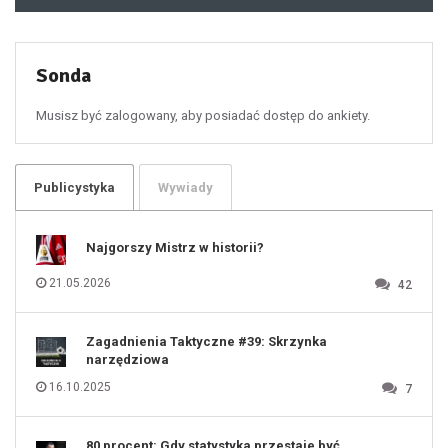
48
49
50
51
52
53
54
55
Sonda
56
57
58
59
60
Musisz być zalogowany, aby posiadać dostęp do ankiety.
61
100
101
102
103
104
105
106
Publicystyka
Wywiady
107
108
109
110
111
112
Najgorszy Mistrz w historii?
113
114
115
116
21.05.2026
42
117
118
119
120
121
122
123
Zagadnienia Taktyczne #39: Skrzynka
124
125
narzędziowa
126
127
128
16.10.2025
7
129
130
131
80 procent: Gdy statystyka przestaje być