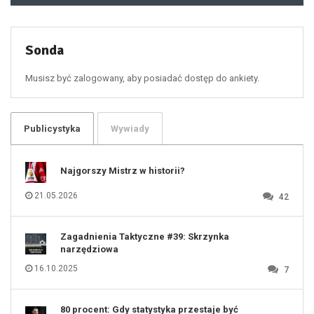
49
50
51
52
53
54
55
Sonda
56
57
58
59
60
Musisz być zalogowany, aby posiadać dostęp do ankiety.
61
100
101
102
103
104
105
106
Publicystyka
Wywiady
107
108
109
110
111
112
Najgorszy Mistrz w historii?
113
114
115
116
21.05.2026
42
117
118
119
120
121
122
123
Zagadnienia Taktyczne #39: Skrzynka
124
125
narzędziowa
126
127
128
16.10.2025
7
129
130
131
80 procent: Gdy statystyka przestaje być