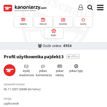
tabela
mecze
bramki
oceny
typer
Osób online:
4954
Profil użytkownika pajdek13
offline
wyślij
pokaż
pokaż
pokaż typy
wiadomość
komentarze
teksty
zarejestrowany
06.11.2007
(6848 dni temu)
ranga
użytkownik