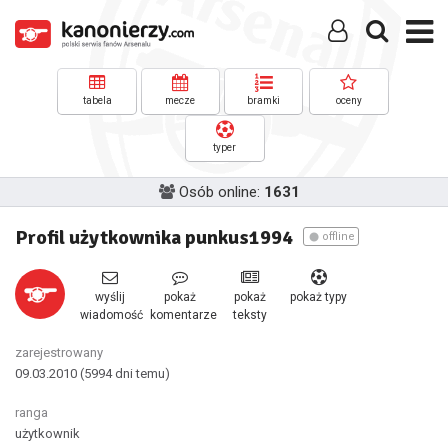
tabela
mecze
bramki
oceny
typer
Osób online:
1631
Profil użytkownika punkus1994
offline
wyślij
pokaż
pokaż
pokaż typy
wiadomość
komentarze
teksty
zarejestrowany
09.03.2010
(5994 dni temu)
ranga
użytkownik