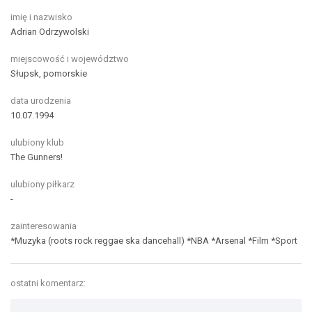
imię i nazwisko
Adrian Odrzywolski
miejscowość i województwo
Słupsk, pomorskie
data urodzenia
10.07.1994
ulubiony klub
The Gunners!
ulubiony piłkarz
-
zainteresowania
*Muzyka (roots rock reggae ska dancehall)
*NBA
*Arsenal
*Film
*Sport
ostatni komentarz: