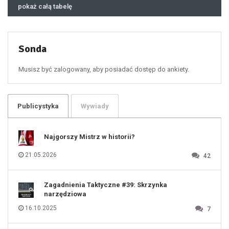
46
pokaż całą tabelę
47
48
49
50
51
52
53
54
55
Sonda
56
57
58
59
60
Musisz być zalogowany, aby posiadać dostęp do ankiety.
61
100
101
102
103
104
105
106
Publicystyka
Wywiady
107
108
109
110
111
112
Najgorszy Mistrz w historii?
113
114
115
116
21.05.2026
42
117
118
119
120
121
122
123
Zagadnienia Taktyczne #39: Skrzynka
124
125
narzędziowa
126
127
128
16.10.2025
7
129
130
131