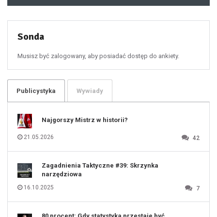
48
49
50
51
52
53
54
55
Sonda
56
57
58
59
60
Musisz być zalogowany, aby posiadać dostęp do ankiety.
61
100
101
102
103
104
105
106
Publicystyka
Wywiady
107
108
109
110
111
112
Najgorszy Mistrz w historii?
113
114
115
116
21.05.2026
42
117
118
119
120
121
122
123
Zagadnienia Taktyczne #39: Skrzynka
124
125
narzędziowa
126
127
128
16.10.2025
7
129
130
131
80 procent: Gdy statystyka przestaje być