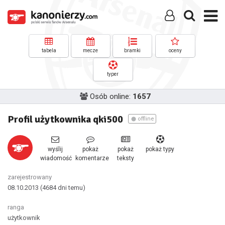
tabela
mecze
bramki
oceny
typer
Osób online:
1657
Profil użytkownika qki500
offline
wyślij
pokaż
pokaż
pokaż typy
wiadomość
komentarze
teksty
zarejestrowany
08.10.2013
(4684 dni temu)
ranga
użytkownik