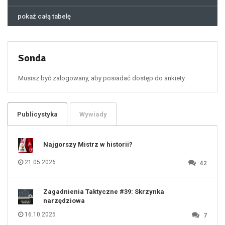
44
45
46
pokaż całą tabelę
47
48
49
50
51
52
53
54
55
Sonda
56
57
58
59
60
Musisz być zalogowany, aby posiadać dostęp do ankiety.
61
100
101
102
103
104
105
106
Publicystyka
Wywiady
107
108
109
110
111
112
Najgorszy Mistrz w historii?
113
114
115
116
21.05.2026
42
117
118
119
120
121
122
123
Zagadnienia Taktyczne #39: Skrzynka
124
125
narzędziowa
126
127
128
16.10.2025
7
129
130