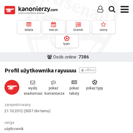
tabela
mecze
bramki
oceny
typer
Osób online:
7386
Profil użytkownika rayuuuu
offline
wyślij
pokaż
pokaż
pokaż typy
wiadomość
komentarze
teksty
zarejestrowany
21.10.2012
(5037 dni temu)
ranga
użytkownik