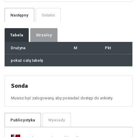
25
26
27
28
29
Następny
Ostatni
30
31
32
33
34
35
36
37
Tabela
Strzelcy
38
39
40
41
Drużyna
M
Pkt
42
43
44
45
46
pokaż całą tabelę
47
48
49
50
51
52
53
54
55
Sonda
56
57
58
59
60
Musisz być zalogowany, aby posiadać dostęp do ankiety.
61
100
101
102
103
104
105
106
Publicystyka
Wywiady
107
108
109
110
111
112