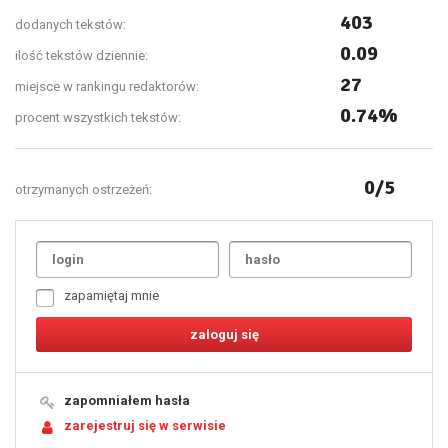
403
dodanych tekstów:
0.09
ilość tekstów dziennie:
27
miejsce w rankingu redaktorów:
0.74%
procent wszystkich tekstów:
0/5
otrzymanych ostrzeżeń:
Uda
1
2
3
4
5
6
7
zapamiętaj mnie
8
9
10
11
12
13
14
15
16
17
18
19
zapomniałem hasła
20
21
zarejestruj się w serwisie
22
23
24