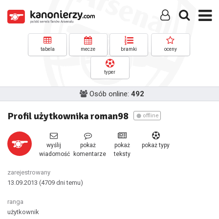
tabela
mecze
bramki
oceny
typer
Osób online:
492
Profil użytkownika roman98
offline
wyślij
pokaż
pokaż
pokaż typy
wiadomość
komentarze
teksty
zarejestrowany
13.09.2013
(4709 dni temu)
ranga
użytkownik