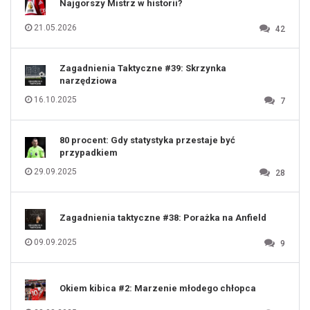
Najgorszy Mistrz w historii?
113
114
115
116
21.05.2026
42
117
118
119
120
121
122
123
Zagadnienia Taktyczne #39: Skrzynka
124
125
narzędziowa
126
127
128
16.10.2025
7
129
130
131
80 procent: Gdy statystyka przestaje być
przypadkiem
29.09.2025
28
Zagadnienia taktyczne #38: Porażka na Anfield
09.09.2025
9
Okiem kibica #2: Marzenie młodego chłopca