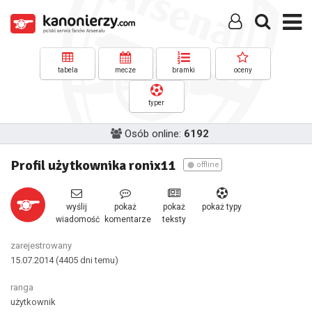
tabela
mecze
bramki
oceny
typer
Osób online:
6192
Profil użytkownika ronix11
offline
wyślij
pokaż
pokaż
pokaż typy
wiadomość
komentarze
teksty
zarejestrowany
15.07.2014
(4405 dni temu)
ranga
użytkownik