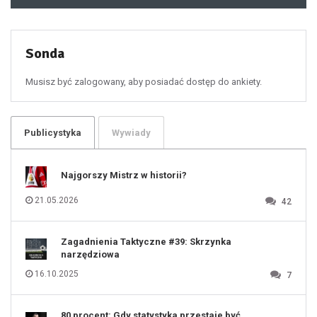
48
49
50
51
52
53
54
55
Sonda
56
57
58
59
60
Musisz być zalogowany, aby posiadać dostęp do ankiety.
61
100
101
102
103
104
105
106
Publicystyka
Wywiady
107
108
109
110
111
112
Najgorszy Mistrz w historii?
113
114
115
116
21.05.2026
42
117
118
119
120
121
122
123
Zagadnienia Taktyczne #39: Skrzynka
124
125
narzędziowa
126
127
128
16.10.2025
7
129
130
131
80 procent: Gdy statystyka przestaje być