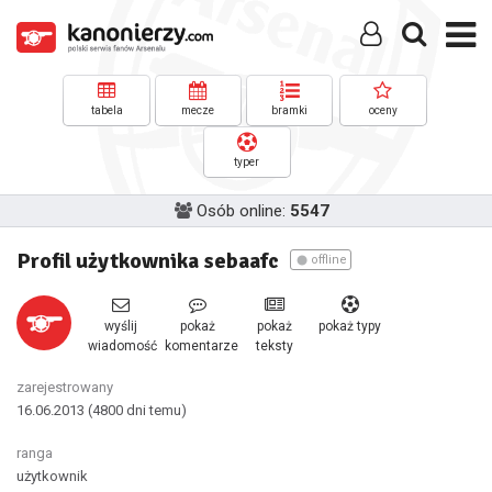
tabela
mecze
bramki
oceny
typer
Osób online:
5547
Profil użytkownika sebaafc
offline
wyślij
pokaż
pokaż
pokaż typy
wiadomość
komentarze
teksty
zarejestrowany
16.06.2013
(4800 dni temu)
ranga
użytkownik