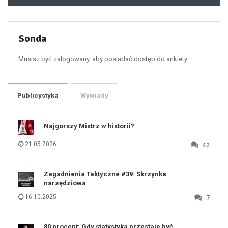
48
49
50
51
52
53
54
55
Sonda
56
57
58
59
60
Musisz być zalogowany, aby posiadać dostęp do ankiety.
61
100
101
102
103
104
105
106
Publicystyka
Wywiady
107
108
109
110
111
112
Najgorszy Mistrz w historii?
113
114
115
116
21.05.2026
42
117
118
119
120
121
122
123
Zagadnienia Taktyczne #39: Skrzynka
124
125
narzędziowa
126
127
128
16.10.2025
7
129
130
131
80 procent: Gdy statystyka przestaje być