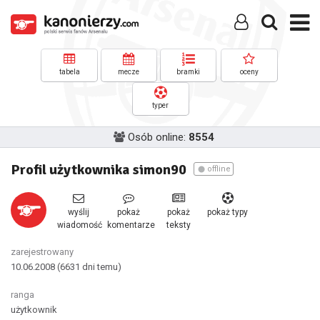
tabela
mecze
bramki
oceny
typer
Osób online:
8554
Profil użytkownika simon90
offline
wyślij
pokaż
pokaż
pokaż typy
wiadomość
komentarze
teksty
zarejestrowany
10.06.2008
(6631 dni temu)
ranga
użytkownik