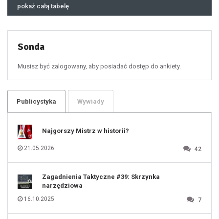
46
pokaż całą tabelę
47
48
49
50
51
52
53
54
55
Sonda
56
57
58
59
60
Musisz być zalogowany, aby posiadać dostęp do ankiety.
61
100
101
102
103
104
105
106
Publicystyka
Wywiady
107
108
109
110
111
112
Najgorszy Mistrz w historii?
113
114
115
116
21.05.2026
42
117
118
119
120
121
122
123
Zagadnienia Taktyczne #39: Skrzynka
124
125
narzędziowa
126
127
128
16.10.2025
7
129
130
131