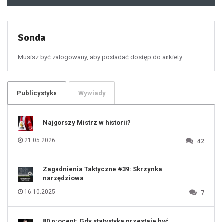
48
49
50
51
52
53
54
55
Sonda
56
57
58
59
60
Musisz być zalogowany, aby posiadać dostęp do ankiety.
61
100
101
102
103
104
105
106
Publicystyka
Wywiady
107
108
109
110
111
112
Najgorszy Mistrz w historii?
113
114
115
116
21.05.2026
42
117
118
119
120
121
122
123
Zagadnienia Taktyczne #39: Skrzynka
124
125
narzędziowa
126
127
128
16.10.2025
7
129
130
131
80 procent: Gdy statystyka przestaje być