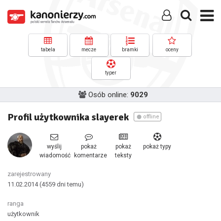
tabela
mecze
bramki
oceny
typer
Osób online:
9029
Profil użytkownika slayerek
offline
wyślij
pokaż
pokaż
pokaż typy
wiadomość
komentarze
teksty
zarejestrowany
11.02.2014
(4559 dni temu)
ranga
użytkownik