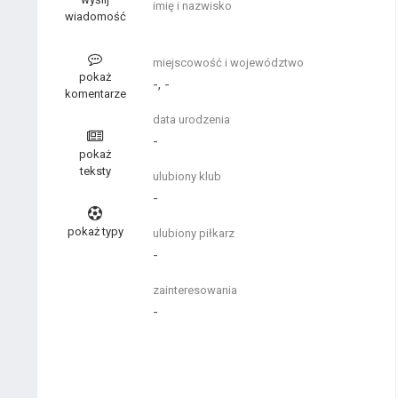
imię i nazwisko
wiadomość
miejscowość i województwo
pokaż
-, -
komentarze
data urodzenia
-
pokaż
teksty
ulubiony klub
-
pokaż typy
ulubiony piłkarz
-
zainteresowania
-