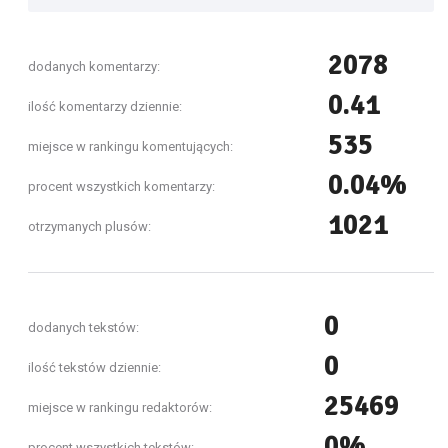
2078
dodanych komentarzy:
0.41
ilość komentarzy dziennie:
535
miejsce w rankingu komentujących:
0.04%
procent wszystkich komentarzy:
1021
otrzymanych plusów:
0
dodanych tekstów:
0
ilość tekstów dziennie:
25469
miejsce w rankingu redaktorów:
0%
procent wszystkich tekstów: