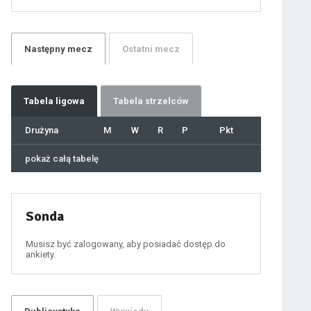
21
22
23
24
25
26
27
Następny
mecz
Ostatni
mecz
28
29
30
31
32
33
34
35
36
Tabela
ligowa
Tabela strzelców
37
38
39
40
Drużyna
M
W
R
P
Pkt
41
42
43
44
45
pokaż całą tabelę
46
47
48
49
50
51
52
53
54
Sonda
55
56
57
58
59
Musisz być zalogowany, aby posiadać dostęp do
60
ankiety.
61
100
101
102
103
104
105
106
107
108