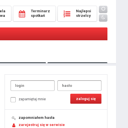
ela
Terminarz
Najlepsi
owa
spotkań
strzelcy
Oceny
pomeczowe
Typer
kanonierzy.com
UdanaRandka.com
1
2
3
4
5
6
7
8
zapamiętaj mnie
9
10
11
12
13
14
15
zapomniałem hasła
16
17
18
zarejestruj się w serwisie
19
20