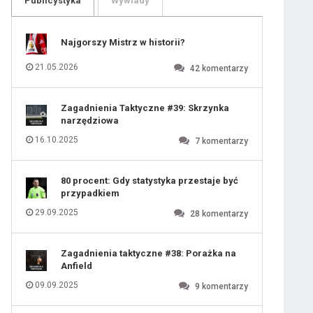
Publicystyka
Wywiady
109
110
111
112
113
114
Najgorszy Mistrz w historii?
115
116
117
118
21.05.2026
42
komentarzy
119
120
121
122
123
124
Zagadnienia Taktyczne #39: Skrzynka
125
126
narzędziowa
127
128
129
130
16.10.2025
7
komentarzy
131
80 procent: Gdy statystyka przestaje być
przypadkiem
29.09.2025
28
komentarzy
Zagadnienia taktyczne #38: Porażka na
Anfield
09.09.2025
9
komentarzy