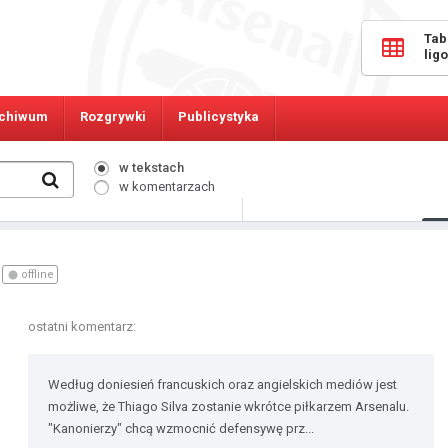
Tab
lig
chiwum
Rozgrywki
Publicystyka
w tekstach
w komentarzach
903
Osób online:
offline
ostatni komentarz:
Według doniesień francuskich oraz angielskich mediów jest
możliwe, że Thiago Silva zostanie wkrótce piłkarzem Arsenalu.
"Kanonierzy" chcą wzmocnić defensywę prz...