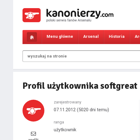
Menu główne
Arsenal
Historia
Ar
Profil użytkownika softgreat
zarejestrowany
07.11.2012
(5020 dni temu)
ranga
użytkownik
wyślij