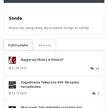
48
49
50
51
52
53
54
55
Sonda
56
57
58
59
60
Musisz być zalogowany, aby posiadać dostęp do ankiety.
61
100
101
102
103
104
105
106
Publicystyka
Wywiady
107
108
109
110
111
112
Najgorszy Mistrz w historii?
113
114
115
116
21.05.2026
42
117
118
119
120
121
122
123
Zagadnienia Taktyczne #39: Skrzynka
124
125
narzędziowa
126
127
128
16.10.2025
7
129
130
131
80 procent: Gdy statystyka przestaje być