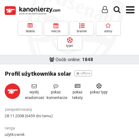
tabela
mecze
bramki
oceny
typer
Osób online:
1848
Profil użytkownika solar
offline
wyślij
pokaż
pokaż
pokaż typy
wiadomość
komentarze
teksty
zarejestrowany
28.11.2008
(6459 dni temu)
ranga
użytkownik