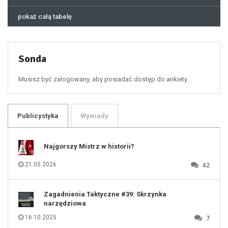
44
45
46
pokaż całą tabelę
47
48
49
50
51
52
53
54
55
Sonda
56
57
58
59
60
Musisz być zalogowany, aby posiadać dostęp do ankiety.
61
100
101
102
103
104
105
106
Publicystyka
Wywiady
107
108
109
110
111
112
Najgorszy Mistrz w historii?
113
114
115
116
21.05.2026
42
117
118
119
120
121
122
123
Zagadnienia Taktyczne #39: Skrzynka
124
125
narzędziowa
126
127
128
16.10.2025
7
129
130