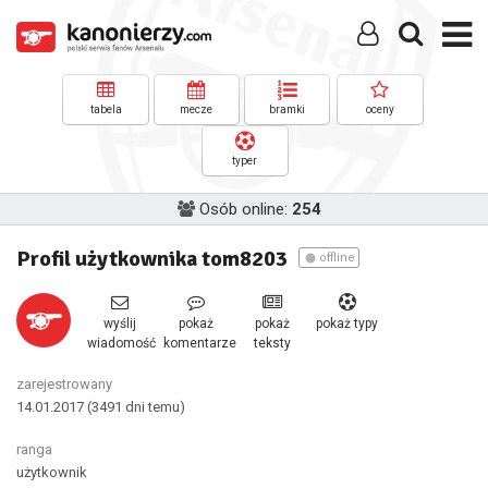
tabela
mecze
bramki
oceny
typer
Osób online:
254
Profil użytkownika tom8203
offline
wyślij
pokaż
pokaż
pokaż typy
wiadomość
komentarze
teksty
zarejestrowany
14.01.2017
(3491 dni temu)
ranga
użytkownik