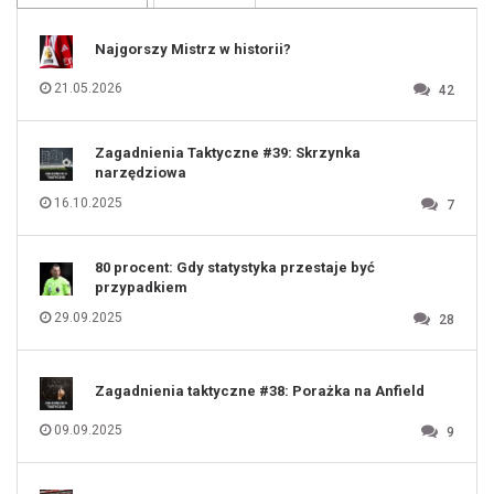
109
110
111
112
Najgorszy Mistrz w historii?
113
114
115
116
21.05.2026
42
117
118
119
120
121
122
123
Zagadnienia Taktyczne #39: Skrzynka
124
125
narzędziowa
126
127
128
16.10.2025
7
129
130
131
80 procent: Gdy statystyka przestaje być
przypadkiem
29.09.2025
28
Zagadnienia taktyczne #38: Porażka na Anfield
09.09.2025
9