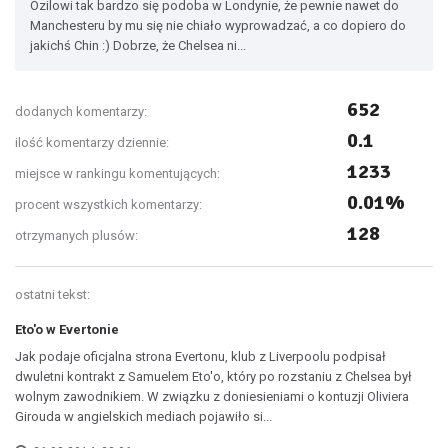
Ozilowi tak bardzo się podoba w Londynie, że pewnie nawet do
Manchesteru by mu się nie chiało wyprowadzać, a co dopiero do
jakichś Chin :) Dobrze, że Chelsea ni...
652
dodanych komentarzy:
0.1
ilość komentarzy dziennie:
1233
miejsce w rankingu komentujących:
0.01%
procent wszystkich komentarzy:
128
otrzymanych plusów:
ostatni tekst:
Eto'o w Evertonie
Jak podaje oficjalna strona Evertonu, klub z Liverpoolu podpisał
dwuletni kontrakt z Samuelem Eto'o, który po rozstaniu z Chelsea był
wolnym zawodnikiem. W związku z doniesieniami o kontuzji Oliviera
Girouda w angielskich mediach pojawiło si...