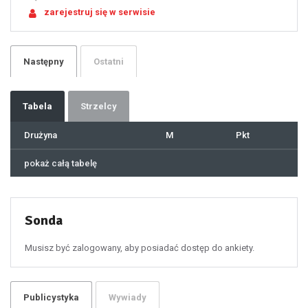
21
zarejestruj się w serwisie
22
23
24
25
26
27
28
29
Następny
Ostatni
30
31
32
33
34
35
36
37
Tabela
Strzelcy
38
39
40
41
Drużyna
M
Pkt
42
43
44
45
46
pokaż całą tabelę
47
48
49
50
51
52
53
54
55
Sonda
56
57
58
59
60
Musisz być zalogowany, aby posiadać dostęp do ankiety.
61
100
101
102
103
104
105
106
Publicystyka
Wywiady
107
108