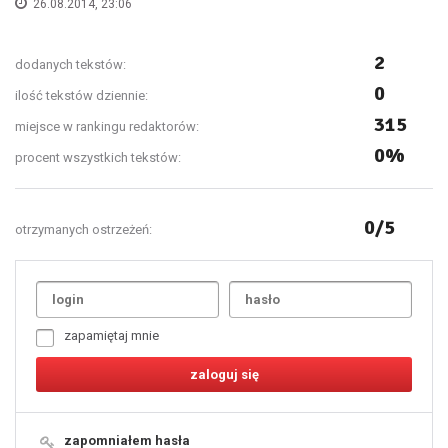
26.08.2014, 23:06
2
dodanych tekstów:
0
ilość tekstów dziennie:
315
miejsce w rankingu redaktorów:
0%
procent wszystkich tekstów:
0/5
otrzymanych ostrzeżeń:
Uda
1
2
3
4
5
6
7
zapamiętaj mnie
8
9
10
11
12
13
14
15
16
17
18
19
zapomniałem hasła
20