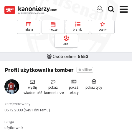
tabela
mecze
bramki
oceny
typer
Osób online:
5653
Profil użytkownika tomber
offline
wyślij
pokaż
pokaż
pokaż typy
wiadomość
komentarze
teksty
zarejestrowany
06.12.2008
(6451 dni temu)
ranga
użytkownik