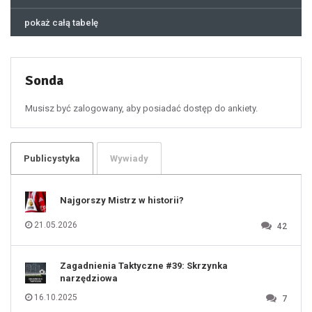
44
45
46
pokaż całą tabelę
47
48
49
50
51
52
53
54
55
Sonda
56
57
58
59
60
Musisz być zalogowany, aby posiadać dostęp do ankiety.
61
100
101
102
103
104
105
106
Publicystyka
Wywiady
107
108
109
110
111
112
Najgorszy Mistrz w historii?
113
114
115
116
21.05.2026
42
117
118
119
120
121
122
123
Zagadnienia Taktyczne #39: Skrzynka
124
125
narzędziowa
126
127
128
16.10.2025
7
129
130