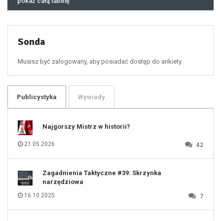
pokaż całą tabelę
47
48
49
50
51
52
53
54
55
Sonda
56
57
58
59
60
Musisz być zalogowany, aby posiadać dostęp do ankiety.
61
100
101
102
103
104
105
106
Publicystyka
Wywiady
107
108
109
110
111
112
Najgorszy Mistrz w historii?
113
114
115
116
21.05.2026
42
117
118
119
120
121
122
123
Zagadnienia Taktyczne #39: Skrzynka
124
125
narzędziowa
126
127
128
16.10.2025
7
129
130
131