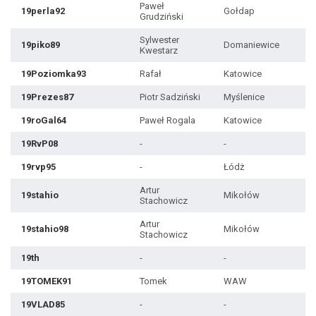
Paweł
19perla92
Gołdap
Grudziński
Sylwester
19piko89
Domaniewice
Kwestarz
19Poziomka93
Rafał
Katowice
19Prezes87
Piotr Sadziński
Myślenice
19roGal64
Paweł Rogala
Katowice
19RvP08
-
-
19rvp95
-
Łódż
Artur
19stahio
Mikołów
Stachowicz
Artur
19stahio98
Mikołów
Stachowicz
19th
-
-
19TOMEK91
Tomek
WAW
19VLAD85
-
-