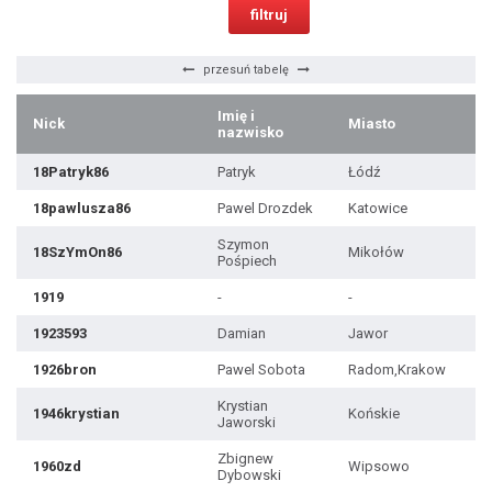
przesuń tabelę
Imię i
Nick
Miasto
W
nazwisko
18Patryk86
Patryk
Łódź
18pawlusza86
Pawel Drozdek
Katowice
Szymon
18SzYmOn86
Mikołów
Pośpiech
1919
-
-
1923593
Damian
Jawor
1926bron
Pawel Sobota
Radom,Krakow
Krystian
1946krystian
Końskie
Jaworski
Zbignew
1960zd
Wipsowo
Dybowski