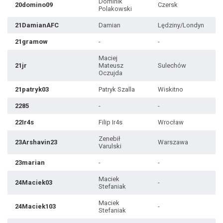
Dominik
20domino09
Czersk
Polakowski
21DamianAFC
Damian
Lędziny/Londyn
21gramow
-
-
Maciej
21jr
Mateusz
Sulechów
Oczujda
21patryk03
Patryk Szalla
Wiskitno
2285
-
-
22Ir4s
Filip Ir4s
Wrocław
Zenebił
23Arshavin23
Warszawa
Varulski
23marian
-
-
Maciek
24Maciek03
-
Stefaniak
Maciek
24Maciek103
-
Stefaniak