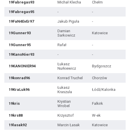
19Fabregas93
Michał Klecha
Chełm
19Fabregas95
-
-
19FaN4EvEr97
Jakub Piguła
-
Damian
19Gunner93
Katowice
Sarkowicz
19Gunner95
Rafał
-
19KanoNier93
-
-
Łukasz
19KANONIER94
Bydgoszcz
Nurkiewicz
19konrad96
Konrad Truchel
Chorzów
Łukasz
19KraLuk96
Łódź/Kalonka
Kraszula
Krystian
19kris
Falkirk
Wrobel
19krs88
Krzysztof
W-ek
19lasak92
Marcin Łasak
Katowice