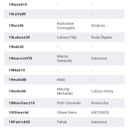
19lazek10
-
-
19LeVy89
-
-
Radosław
19luis94
Wojków
Domagała
19Lukasz20
Łukasz Filip
Ruda Śląska
19luki20
-
-
Marcin
19marcin973
Katowice
Gwiazda
19Mati10
-
-
19matii48
Matii
-
Mikołaj
19miko94
Lubicz Górny
MIchalski
19Niuchacz10
Piotr Cisowski
Rossocha
19Oliwer64
Oliwer Rene
KATOWICE
19Patrick92
Patryk
Katowice