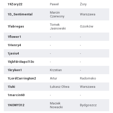
19Zory22
Paweł
Żory
Marcin
1D_Sentimental
Warszawa
Czerwony
Tomek
1fabregas
Ozorków
Jasnowski
1flower1
-
-
1Henry4
-
-
1jasiu4
-
-
1kjbfdri0apcl13c
-
-
1kryken1
Krzstian
-
1LordCarrington2
Artur
Radomsko
1luki
Łukasz Oliwa
Warszawa
1marcin60
-
-
Maciek
1NOWY312
Bydgoszcz
Nowacki