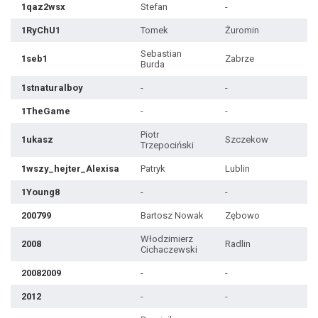
1qaz2wsx
Stefan
-
1RyChU1
Tomek
Żuromin
Sebastian
1seb1
Zabrze
Burda
1stnaturalboy
-
-
1TheGame
-
-
Piotr
1ukasz
Szczekow
Trzepociński
1wszy_hejter_Alexisa
Patryk
Lublin
1Young8
-
-
200799
Bartosz Nowak
Zębowo
Włodzimierz
2008
Radlin
Cichaczewski
20082009
-
-
2012
-
-