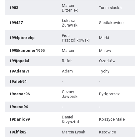
Marcin
1983
Turza slaska
Drzeniek
Łukasz
199427
Siedlakowice
Żurawski
Piotr
1994piotrekp
Marki
Pszczółkowski
1995kanonier1995
Marcin
Mniów
199jopek4
Rafał
Ozorków
19Adam71
Adam
Tychy
19alek94
-
-
Cezary
19cesar96
Bydgoszcz
Jaworski
19cesc94
-
-
Daniel
19Danio99
Koszyce Małe
Krzysztof
19Elfik82
Marcin Lysak
Katowice