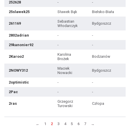
252628
-
-
25slawek25
Sławek Bąk
Bielsko-Biała
Sebastian
261169
Bydgoszcz
Włodarczyk
2802adrian
-
-
29kanonier92
-
-
Karolina
2Karoo2
Bodzanów
Brożek
Maciek
2NOWY312
Bydgoszcz
Nowacki
2optimistic
-
-
2Pac
-
-
Grzegorz
2ras
Człopa
Turowski
←
1
2
3
4
5
6
7
→