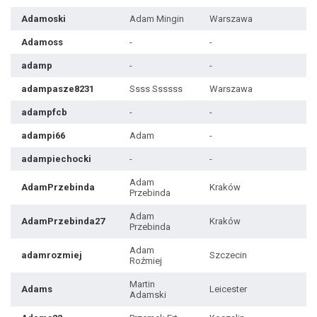
Adamoski
Adam Mingin
Warszawa
Adamoss
-
-
adamp
-
-
adampasze8231
Ssss Ssssss
Warszawa
adampfcb
-
-
adampi66
Adam
-
adampiechocki
-
-
Adam
AdamPrzebinda
Kraków
Przebinda
Adam
AdamPrzebinda27
Kraków
Przebinda
Adam
adamrozmiej
Szczecin
Roźmiej
Martin
Adams
Leicester
Adamski