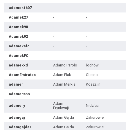
adamek1607
-
-
Adamek27
-
-
Adamek90
-
-
Adamek92
-
-
adamekafc
-
-
AdamekFC
-
-
adamekxd
Adamo Parolo
łochów
AdamEmirates
Adam Flak
Olesno
adamer
Adam Merkis
Koszalin
adamerson
-
-
Adam
adamery
Nidzica
Erynkwajt
adamgaj
Adam Gajda
Zakurowie
adamgajda1
Adam Gajda
Zakurowie