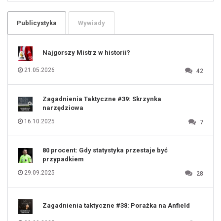
102
103
104
105
106
Publicystyka
Wywiady
107
108
109
110
111
112
Najgorszy Mistrz w historii?
113
114
115
116
21.05.2026
42
117
118
119
120
121
122
123
Zagadnienia Taktyczne #39: Skrzynka
124
125
narzędziowa
126
127
128
16.10.2025
7
129
130
131
80 procent: Gdy statystyka przestaje być
przypadkiem
29.09.2025
28
Zagadnienia taktyczne #38: Porażka na Anfield