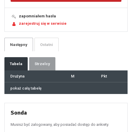
14
15
16
17
18
19
zapomniałem hasła
20
21
zarejestruj się w serwisie
22
23
24
25
26
27
28
29
Następny
Ostatni
30
31
32
33
34
35
36
37
Tabela
Strzelcy
38
39
40
41
Drużyna
M
Pkt
42
43
44
45
46
pokaż całą tabelę
47
48
49
50
51
52
53
54
55
Sonda
56
57
58
59
60
Musisz być zalogowany, aby posiadać dostęp do ankiety.
61
100
101