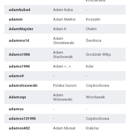
koscierskie
adamkuba4
Adam Kuba
-
adamm
Adam Merkis
Koszalin
AdamMajster
Adam K
Chełm
Adam
adammo14
Świdnica
Chmielewski
Adam
Adamo1006
Grodzisk Wlkp.
Stachowiak
adamo1994
Adam <...>
Kdw
adamo9
-
-
adamolszewski
Polska Gurom
Częstochowa
Adam
Adamoqx
Włocławek
Wiśniewski
adamos
-
-
adamos131995
-
Częstochowa
adamos402
Adam Musiał
Kraków