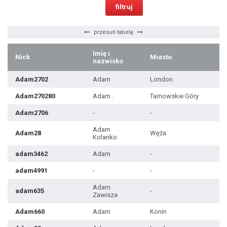
przesuń tabelę
Imię i
Nick
Miasto
W
nazwisko
Adam2702
Adam
London
Adam270280
Adam .
Tarnowskie Góry
Adam2706
-
-
Adam
Adam28
Węża
Kolanko
adam3462
Adam
-
adam4991
-
-
Adam
adam635
-
Zawisza
Adam660
Adam
Konin