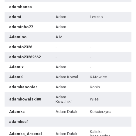
adamhansa
-
-
adami
Adam
Leszno
adaminho77
Adam
-
Adamino
A M
-
adamio2326
-
-
adamio23262662
-
-
Adamix
Adam
-
AdamK
Adam Kowal
KAtowice
adamkanonier
Adam
Konin
Adam
adamkowalski80
Wies
Kowalski
Adamks
Adam Dułak
Kościerzyna
adamksc1
-
-
Kaliska
Adamks_Arsenal
Adam Dułak