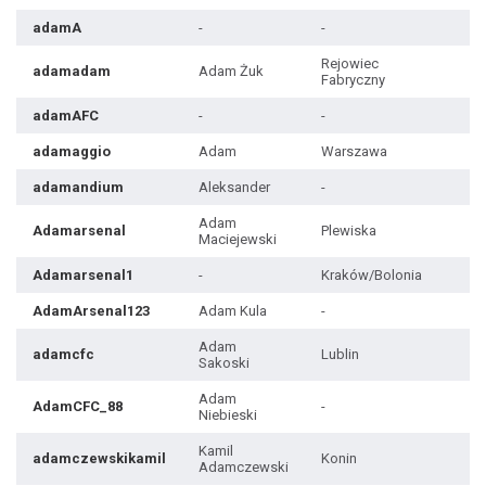
adamA
-
-
Rejowiec
adamadam
Adam Żuk
Fabryczny
adamAFC
-
-
adamaggio
Adam
Warszawa
adamandium
Aleksander
-
Adam
Adamarsenal
Plewiska
Maciejewski
Adamarsenal1
-
Kraków/Bolonia
AdamArsenal123
Adam Kula
-
Adam
adamcfc
Lublin
Sakoski
Adam
AdamCFC_88
-
Niebieski
Kamil
adamczewskikamil
Konin
Adamczewski