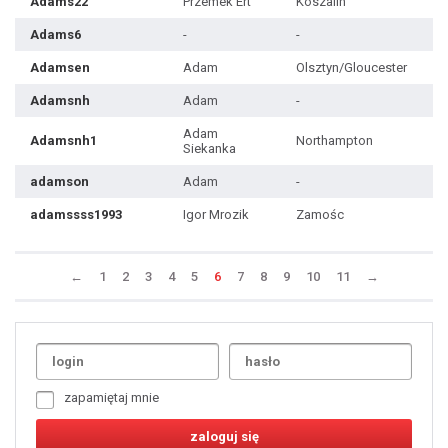
Adams22
Przemek Ert
Koszalin
Adams6
-
-
Adamsen
Adam
Olsztyn/Gloucester
Adamsnh
Adam
-
Adam
Adamsnh1
Northampton
Siekanka
adamson
Adam
-
adamssss1993
Igor Mrozik
Zamośc
←
1
2
3
4
5
6
7
8
9
10
11
→
Uda
1
2
3
4
5
6
7
zapamiętaj mnie
8
9
10
11
12
13