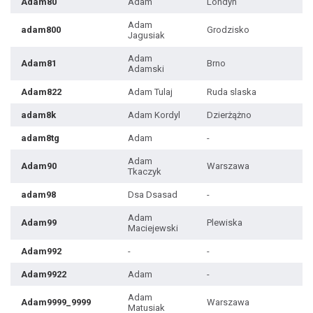
Adam80
Adam
Londyn
Adam
adam800
Grodzisko
Jagusiak
Adam
Adam81
Brno
Adamski
Adam822
Adam Tulaj
Ruda slaska
adam8k
Adam Kordyl
Dzierżążno
adam8tg
Adam
-
Adam
Adam90
Warszawa
Tkaczyk
adam98
Dsa Dsasad
-
Adam
Adam99
Plewiska
Maciejewski
Adam992
-
-
Adam9922
Adam
-
Adam
Adam9999_9999
Warszawa
Matusiak