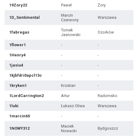
19Zory22
Paweł
Żory
Marcin
1D_Sentimental
Warszawa
Czerwony
Tomek
1fabregas
Ozorków
Jasnowski
1flower1
-
-
1Henry4
-
-
1jasiu4
-
-
1kjbfdri0apcl13c
-
-
1kryken1
Krzstian
-
1LordCarrington2
Artur
Radomsko
1luki
Łukasz Oliwa
Warszawa
1marcin60
-
-
Maciek
1NOWY312
Bydgoszcz
Nowacki