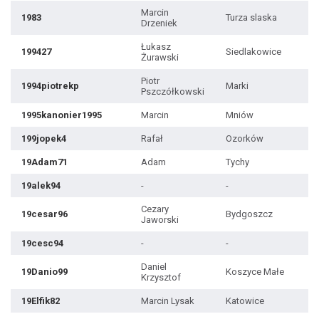
Marcin
1983
Turza slaska
Drzeniek
Łukasz
199427
Siedlakowice
Żurawski
Piotr
1994piotrekp
Marki
Pszczółkowski
1995kanonier1995
Marcin
Mniów
199jopek4
Rafał
Ozorków
19Adam71
Adam
Tychy
19alek94
-
-
Cezary
19cesar96
Bydgoszcz
Jaworski
19cesc94
-
-
Daniel
19Danio99
Koszyce Małe
Krzysztof
19Elfik82
Marcin Lysak
Katowice