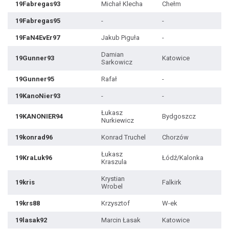
19Fabregas93
Michał Klecha
Chełm
19Fabregas95
-
-
19FaN4EvEr97
Jakub Piguła
-
Damian
19Gunner93
Katowice
Sarkowicz
19Gunner95
Rafał
-
19KanoNier93
-
-
Łukasz
19KANONIER94
Bydgoszcz
Nurkiewicz
19konrad96
Konrad Truchel
Chorzów
Łukasz
19KraLuk96
Łódź/Kalonka
Kraszula
Krystian
19kris
Falkirk
Wrobel
19krs88
Krzysztof
W-ek
19lasak92
Marcin Łasak
Katowice