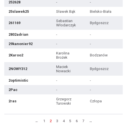
252628
-
-
25slawek25
Sławek Bąk
Bielsko-Biała
Sebastian
261169
Bydgoszcz
Włodarczyk
2802adrian
-
-
29kanonier92
-
-
Karolina
2Karoo2
Bodzanów
Brożek
Maciek
2NOWY312
Bydgoszcz
Nowacki
2optimistic
-
-
2Pac
-
-
Grzegorz
2ras
Człopa
Turowski
←
1
2
3
4
5
6
7
→