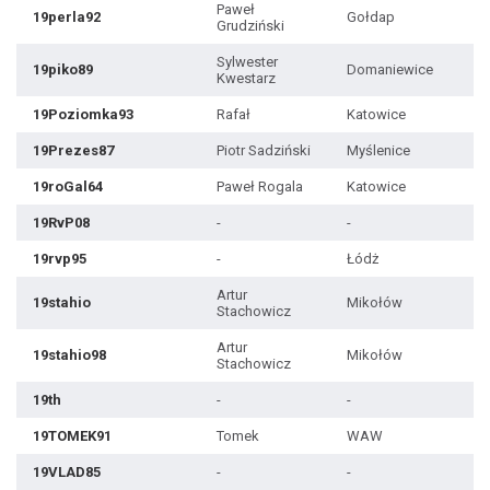
Paweł
19perla92
Gołdap
Grudziński
Sylwester
19piko89
Domaniewice
Kwestarz
19Poziomka93
Rafał
Katowice
19Prezes87
Piotr Sadziński
Myślenice
19roGal64
Paweł Rogala
Katowice
19RvP08
-
-
19rvp95
-
Łódż
Artur
19stahio
Mikołów
Stachowicz
Artur
19stahio98
Mikołów
Stachowicz
19th
-
-
19TOMEK91
Tomek
WAW
19VLAD85
-
-