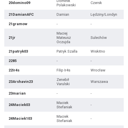
Dominik
20domino09
Czersk
Polakowski
21DamianAFC
Damian
Lędziny/Londyn
21gramow
-
-
Maciej
21jr
Mateusz
Sulechów
Oczujda
21patryk03
Patryk Szalla
Wiskitno
2285
-
-
22Ir4s
Filip Ir4s
Wrocław
Zenebił
23Arshavin23
Warszawa
Varulski
23marian
-
-
Maciek
24Maciek03
-
Stefaniak
Maciek
24Maciek103
-
Stefaniak