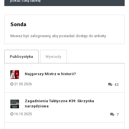
pokaż całą tabelę
47
48
49
50
51
52
53
54
55
Sonda
56
57
58
59
60
Musisz być zalogowany, aby posiadać dostęp do ankiety.
61
100
101
102
103
104
105
106
Publicystyka
Wywiady
107
108
109
110
111
112
Najgorszy Mistrz w historii?
113
114
115
116
21.05.2026
42
117
118
119
120
121
122
123
Zagadnienia Taktyczne #39: Skrzynka
124
125
narzędziowa
126
127
128
16.10.2025
7
129
130
131