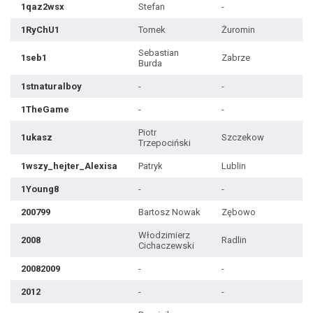
1qaz2wsx
Stefan
-
1RyChU1
Tomek
Żuromin
Sebastian
1seb1
Zabrze
Burda
1stnaturalboy
-
-
1TheGame
-
-
Piotr
1ukasz
Szczekow
Trzepociński
1wszy_hejter_Alexisa
Patryk
Lublin
1Young8
-
-
200799
Bartosz Nowak
Zębowo
Włodzimierz
2008
Radlin
Cichaczewski
20082009
-
-
2012
-
-