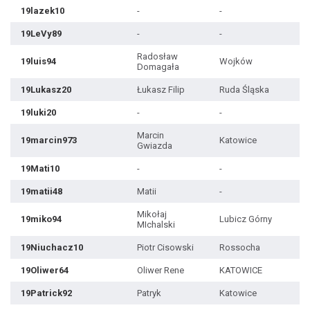
19lazek10
-
-
19LeVy89
-
-
Radosław
19luis94
Wojków
Domagała
19Lukasz20
Łukasz Filip
Ruda Śląska
19luki20
-
-
Marcin
19marcin973
Katowice
Gwiazda
19Mati10
-
-
19matii48
Matii
-
Mikołaj
19miko94
Lubicz Górny
MIchalski
19Niuchacz10
Piotr Cisowski
Rossocha
19Oliwer64
Oliwer Rene
KATOWICE
19Patrick92
Patryk
Katowice