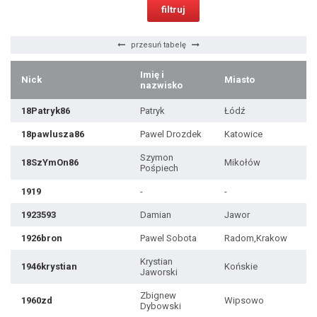
przesuń tabelę
Imię i
Nick
Miasto
W
nazwisko
18Patryk86
Patryk
Łódź
18pawlusza86
Pawel Drozdek
Katowice
Szymon
18SzYmOn86
Mikołów
Pośpiech
1919
-
-
1923593
Damian
Jawor
1926bron
Pawel Sobota
Radom,Krakow
Krystian
1946krystian
Końskie
Jaworski
Zbignew
1960zd
Wipsowo
Dybowski