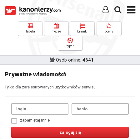
tabela
mecze
bramki
oceny
typer
Osób online:
4641
Prywatne wiadomości
Tylko dla zarejestrowanych użytkowników serwisu.
Uda
1
2
3
4
5
6
7
zapamiętaj mnie
8
9
10
11
12
13
14