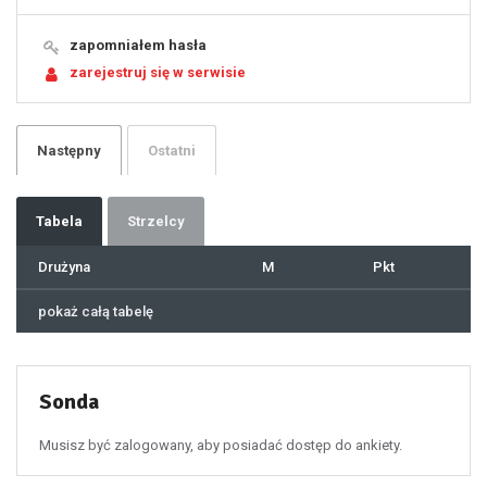
15
16
17
18
19
zapomniałem hasła
20
21
zarejestruj się w serwisie
22
23
24
25
26
27
28
29
Następny
Ostatni
30
31
32
33
34
35
36
37
Tabela
Strzelcy
38
39
40
41
Drużyna
M
Pkt
42
43
44
45
46
pokaż całą tabelę
47
48
49
50
51
52
53
54
55
Sonda
56
57
58
59
60
Musisz być zalogowany, aby posiadać dostęp do ankiety.
61
100
101
102