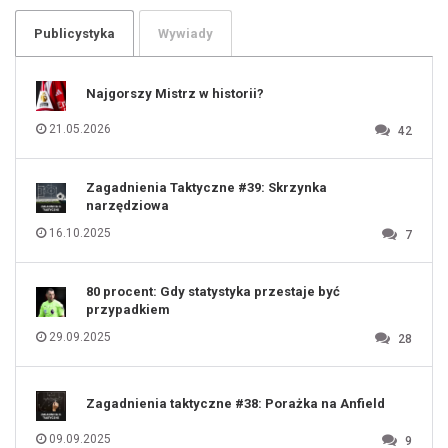
103
104
105
106
Publicystyka
Wywiady
107
108
109
110
111
112
Najgorszy Mistrz w historii?
113
114
115
116
21.05.2026
42
117
118
119
120
121
122
123
Zagadnienia Taktyczne #39: Skrzynka
124
125
narzędziowa
126
127
128
16.10.2025
7
129
130
131
80 procent: Gdy statystyka przestaje być
przypadkiem
29.09.2025
28
Zagadnienia taktyczne #38: Porażka na Anfield
09.09.2025
9